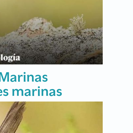
fluenza A en aves
ectados durante