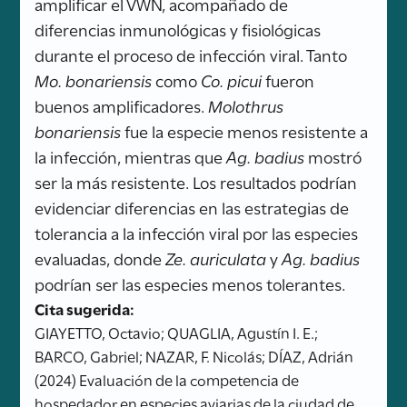
amplificar el VWN, acompañado de
diferencias inmunológicas y fisiológicas
durante el proceso de infección viral. Tanto
Mo. bonariensis
como
Co. picui
fueron
buenos amplificadores.
Molothrus
bonariensis
fue la especie menos resistente a
la infección, mientras que
Ag. badius
mostró
ser la más resistente. Los resultados podrían
evidenciar diferencias en las estrategias de
tolerancia a la infección viral por las especies
evaluadas, donde
Ze. auriculata
y
Ag. badius
podrían ser las especies menos tolerantes.
Cita sugerida:
GIAYETTO, Octavio; QUAGLIA, Agustín I. E.;
BARCO, Gabriel; NAZAR, F. Nicolás; DÍAZ, Adrián
(2024) Evaluación de la competencia de
hospedador en especies aviarias de la ciudad de