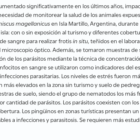
 aumentado significativamente en los últimos años, imp
necesidad de monitorear la salud de los animales expuest
iscus magellanicus
en Isla Martillo, Argentina, durant
isla: con o sin exposición al turismo y diferentes cobert
de sangre para realizar frotis
in situ
, teñidos en el labora
 al microscopio óptico. Además, se tomaron muestras de
ación de los parásitos mediante la técnica de concentrac
nfocitos en sangre se utilizaron como indicadores del est
infecciones parasitarias. Los niveles de estrés fueron má
on más elevados en la zona sin turismo y suelo de pedreg
stras de suelo, siendo el grupo de nematodos los más f
or cantidad de parásitos. Los parásitos coexisten con los
obertura. Los pingüinos en zonas turísticas presentan u
les a infecciones y parasitosis. Se requieren más estu