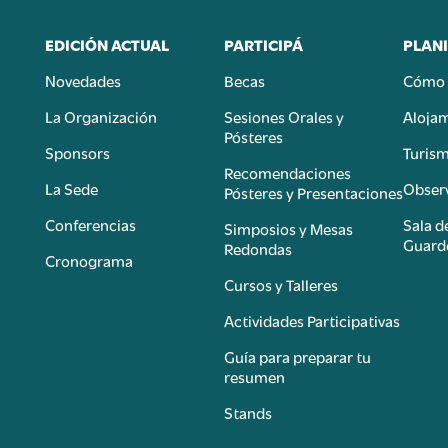
EDICIÓN ACTUAL
PARTICIPÁ
PLANI
Novedades
Becas
Cómo 
n
La Organización
Sesiones Orales y
Aloja
Pósteres
Sponsors
Turis
é
Recomendaciones
La Sede
Observ
Pósteres y Presentaciones
Conferencias
Sala d
Simposios y Mesas
Guard
Redondas
Cronograma
Cursos y Talleres
Actividades Participativas
Guía para preparar tu
resumen
Stands