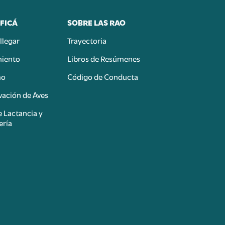
FICÁ
SOBRE LAS RAO
llegar
Trayectoria
miento
Libros de Resúmenes
mo
Código de Conducta
ación de Aves
e Lactancia y
ería