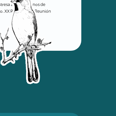
resa a los pingüinos de
ismo. XX RAO 228 pp. Reunión