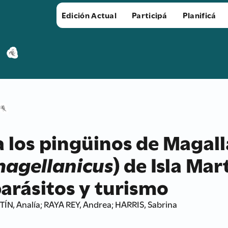
Edición Actual
Participá
Planificá
a los pingüinos de Magal
magellanicus
) de Isla Mart
arásitos y turismo
, Analía; RAYA REY, Andrea; HARRIS, Sabrina