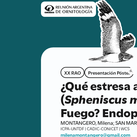
XX RAO
Presentación Póster
¿Qué estresa 
(
Spheniscus 
Fuego? Endop
MONTANGERO, Milena; SAN MARTÍN
ICPA-UNTDF | CADIC-CONICET | WCS
milenamontangero@gmail.com