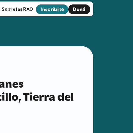
Inscribite
Doná
Sobre las RAO
lanes
illo, Tierra del