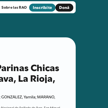
Inscribite
Doná
Sobre las RAO
Parinas Chicas
ava, La Rioja,
n; GONZALEZ, Yamila; MARANO,
ro Nacional de Anillado de Aves. San Miguel