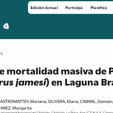
Edición Actual
Participá
Planificá
e mortalidad masiva de 
rus jamesi
) en Laguna Br
MASTROMATTEY, Mariana; OLIVERA, Eliana; CABRAL, Damia
UAREZ, Margarita
Universidad Nacional de Chilecito, Chilecito, La Rioja, Arg | C.E.N.A.A. Cent