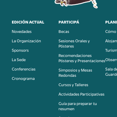
EDICIÓN ACTUAL
PARTICIPÁ
PLANI
Novedades
Becas
Cómo 
n
La Organización
Sesiones Orales y
Aloja
Pósteres
Sponsors
Turis
é
Recomendaciones
La Sede
Observ
Pósteres y Presentaciones
Conferencias
Sala d
Simposios y Mesas
Guard
Redondas
Cronograma
Cursos y Talleres
Actividades Participativas
Guía para preparar tu
resumen