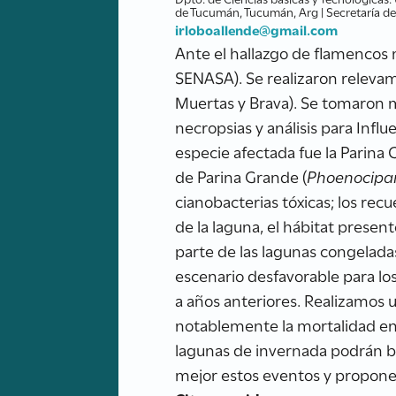
de Tucumán, Tucumán, Arg | Secretaría de 
irloboallende@gmail.com
Ante el hallazgo de flamenco
SENASA). Se realizaron releva
Muertas y Brava). Se tomaron m
necropsias y análisis para Infl
especie afectada fue la Parina C
de Parina Grande (
Phoenocipar
cianobacterias tóxicas; los re
de la laguna, el hábitat pres
parte de las lagunas congelada
escenario desfavorable para lo
a años anteriores. Realizamos 
notablemente la mortalidad en 
lagunas de invernada podrán br
mejor estos eventos y propone