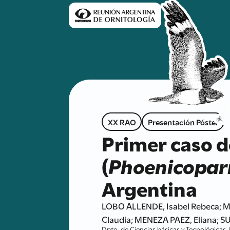
XX RAO
Presentación Póster
Primer caso d
(
Phoenicopar
Argentina
LOBO ALLENDE, Isabel Rebeca; 
Claudia; MENEZA PAEZ, Eliana; S
Dpto. de Ciencias básicas y Tecnológicas. 