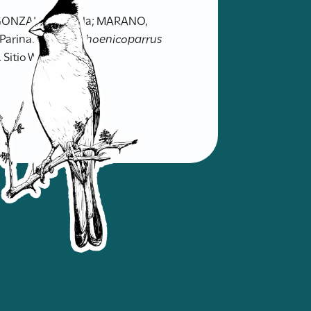
 GONZALEZ, Yamila; MARANO,
arinas Chicas (
Phoenicoparrus
. Sitio Web