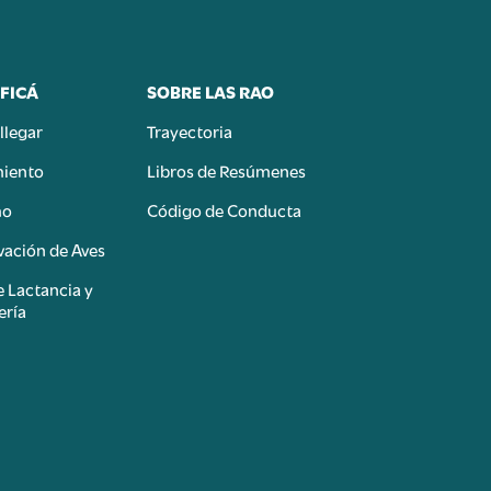
FICÁ
SOBRE LAS RAO
llegar
Trayectoria
miento
Libros de Resúmenes
mo
Código de Conducta
ación de Aves
e Lactancia y
ería