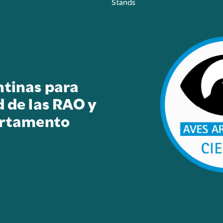
Stands
ntinas para
d de las RAO y
artamento