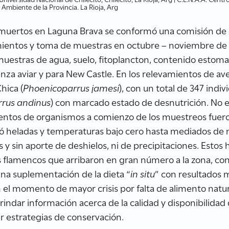
Ambiente de la Provincia. La Rioja, Arg
s muertos en Laguna Brava se conformó una comisión d
mientos y toma de muestras en octubre – noviembre de 2
uestras de agua, suelo, fitoplancton, contenido estoma
uenza aviar y para New Castle. En los relevamientos de a
hica (
Phoenicoparrus jamesi
), con un total de 347 indi
rus andinus
) con marcado estado de desnutrición. No 
cuentos de organismos a comienzo de los muestreos fuer
entó heladas y temperaturas bajo cero hasta mediados 
s y sin aporte de deshielos, ni de precipitaciones. Est
s flamencos que arribaron en gran número a la zona, co
una suplementación de la dieta “
in situ
” con resultados 
el momento de mayor crisis por falta de alimento natura
indar información acerca de la calidad y disponibilida
r estrategias de conservación.