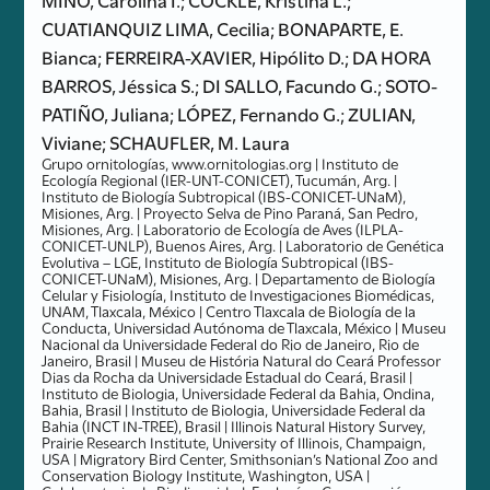
CUATIANQUIZ LIMA, Cecilia; BONAPARTE, E.
Bianca; FERREIRA-XAVIER, Hipólito D.; DA HORA
BARROS, Jéssica S.; DI SALLO, Facundo G.; SOTO-
PATIÑO, Juliana; LÓPEZ, Fernando G.; ZULIAN,
Viviane; SCHAUFLER, M. Laura
Grupo ornitologías, www.ornitologias.org | Instituto de
Ecología Regional (IER-UNT-CONICET), Tucumán, Arg. |
Instituto de Biología Subtropical (IBS-CONICET-UNaM),
Misiones, Arg. | Proyecto Selva de Pino Paraná, San Pedro,
Misiones, Arg. | Laboratorio de Ecología de Aves (ILPLA-
CONICET-UNLP), Buenos Aires, Arg. | Laboratorio de Genética
Evolutiva – LGE, Instituto de Biología Subtropical (IBS-
CONICET-UNaM), Misiones, Arg. | Departamento de Biología
Celular y Fisiología, Instituto de Investigaciones Biomédicas,
UNAM, Tlaxcala, México | Centro Tlaxcala de Biología de la
Conducta, Universidad Autónoma de Tlaxcala, México | Museu
Nacional da Universidade Federal do Rio de Janeiro, Rio de
Janeiro, Brasil | Museu de História Natural do Ceará Professor
Dias da Rocha da Universidade Estadual do Ceará, Brasil |
Instituto de Biologia, Universidade Federal da Bahia, Ondina,
Bahia, Brasil | Instituto de Biologia, Universidade Federal da
Bahia (INCT IN-TREE), Brasil | Illinois Natural History Survey,
Prairie Research Institute, University of Illinois, Champaign,
USA | Migratory Bird Center, Smithsonian’s National Zoo and
Conservation Biology Institute, Washington, USA |