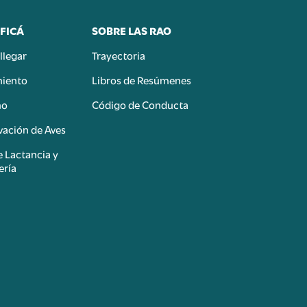
FICÁ
SOBRE LAS RAO
llegar
Trayectoria
miento
Libros de Resúmenes
mo
Código de Conducta
ación de Aves
e Lactancia y
ería