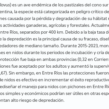
lavus
) es un ave endémica de los pastizales del cono s
entina, la especie está categorizada en peligro crítico d
nes causada por la pérdida y degradación de su hábitat
las actividades ganaderas, agrícolas y forestales. Actual
ntre Ríos, separados por 400 km. Debido a la baja tasa d
e la depredación es la principal causa de su fracaso, dis
predadores de mediano tamaño. Durante 2015-2023, mon
es en nidos durante los periodos de incubación y cría d
protección fue baja en ambas provincias (0,32 en Corrient
iones fue aceptado por los adultos y aumentó la supervi
(0,67). Sin embargo, en Entre Ríos las protecciones fuer
 de nidos es efectivo en incrementar el éxito reproductiv
ediseñar el manejo para nidos con pichones en Entre Rí
vos simples y económicos podrían ser útiles en otras esp
rentan alto riesgo de depredación.