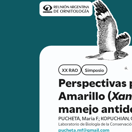
XX RAO
Simposio
Perspectivas 
Amarillo (
Xan
manejo antid
PUCHETA, Maria F.; KOPUCHIAN, C
Laboratorio de Biología de la Conservaci
pucheta.mf@gmail.com