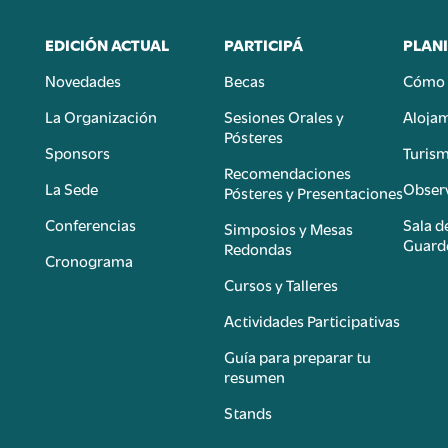
EDICIÓN ACTUAL
PARTICIPÁ
PLANI
Novedades
Becas
Cómo 
n
La Organización
Sesiones Orales y
Aloja
Pósteres
Sponsors
Turis
é
Recomendaciones
La Sede
Observ
Pósteres y Presentaciones
Conferencias
Sala d
Simposios y Mesas
Guard
Redondas
Cronograma
Cursos y Talleres
Actividades Participativas
Guía para preparar tu
resumen
Stands