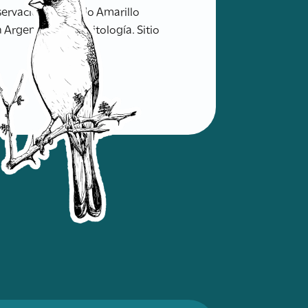
servación del Tordo Amarillo
 Argentina de Ornitología. Sitio