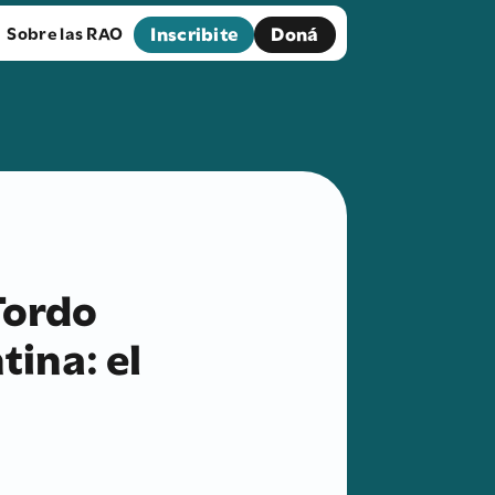
Inscribite
Doná
Sobre las RAO
Tordo
tina: el