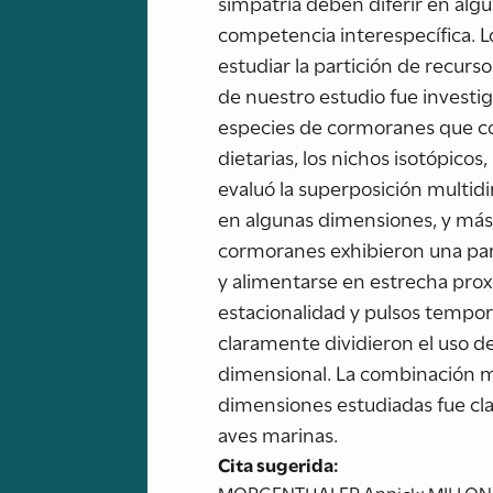
simpatría deben diferir en algu
competencia interespecífica. 
estudiar la partición de recurso
de nuestro estudio fue investi
especies de cormoranes que coe
dietarias, los nichos isotópicos
evaluó la superposición multid
en algunas dimensiones, y más 
cormoranes exhibieron una part
y alimentarse en estrecha pro
estacionalidad y pulsos tempor
claramente dividieron el uso d
dimensional. La combinación mu
dimensiones estudiadas fue cla
aves marinas.
Cita sugerida:
MORGENTHALER Annick; MILLONES A