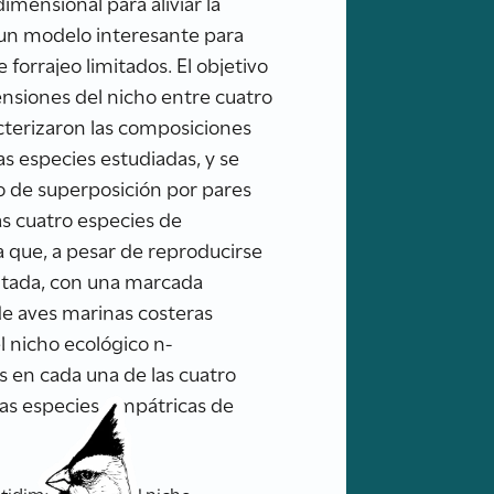
imensional para aliviar la
 un modelo interesante para
e forrajeo limitados. El objetivo
ensiones del nicho entre cuatro
acterizaron las composiciones
las especies estudiadas, y se
o de superposición por pares
as cuatro especies de
a que, a pesar de reproducirse
mitada, con una marcada
de aves marinas costeras
l nicho ecológico n-
s en cada una de las cuatro
tas especies simpátricas de
tidimensional del nicho