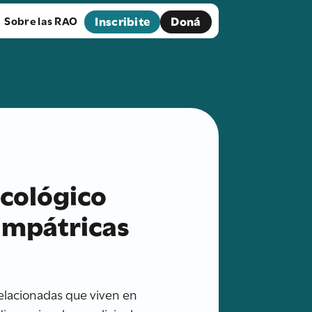
Inscribite
Doná
Sobre las RAO
ecológico
impátricas
relacionadas que viven en