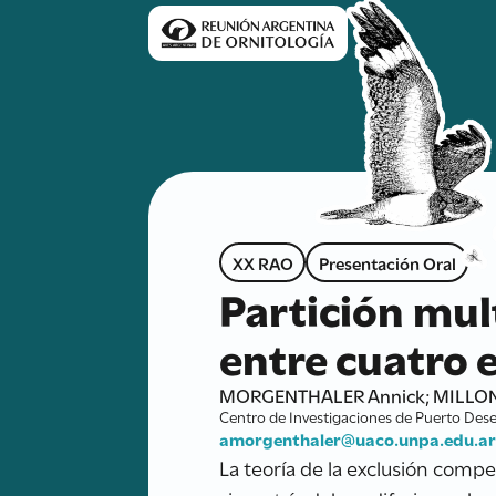
XX RAO
Presentación Oral
Partición mul
entre cuatro 
MORGENTHALER Annick; MILLONES
Centro de Investigaciones de Puerto Dese
amorgenthaler@uaco.unpa.edu.a
La teoría de la exclusión comp