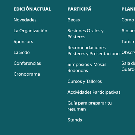
EDICIÓN ACTUAL
PARTICIPÁ
PLANI
Novedades
Becas
Cómo 
n
La Organización
Sesiones Orales y
Aloja
Pósteres
Sponsors
Turis
é
Recomendaciones
La Sede
Observ
Pósteres y Presentaciones
Conferencias
Sala d
Simposios y Mesas
Guard
Redondas
Cronograma
Cursos y Talleres
Actividades Participativas
Guía para preparar tu
resumen
Stands