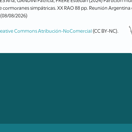
de cormoranes simpátricas. XX RAO 88 pp. Reunión Argentina 
 (08/08/2026)
reative Commons Atribución-NoComercial
(CC BY-NC).