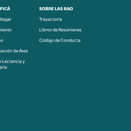
FICÁ
SOBRE LAS RAO
llegar
Trayectoria
miento
Libros de Resúmenes
mo
Código de Conducta
ación de Aves
e Lactancia y
ería