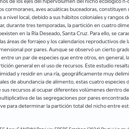
nos de los ejes del hipervolumen del nicho ecológico n-d
Los cormoranes, aves acuáticas buceadoras, constituyen
s a nivel local, debido a sus hábitos coloniales y rangos d
gar, durante tres temporadas, la partición en cuatro dim
xisten en la Ría Deseado, Santa Cruz. Para ello, se car
, las áreas de forrajeo y los calendarios reproductivos de 
imensional por pares. Aunque se observó un cierto grad
entre un par de especies que entre otros, en general, l
ición general en el uso de recursos. Este estudio resalt
ximidad y residir en una ría, geográficamente muy deli
ales de abundancia de alimento, estas cuatro especies 
e sus recursos al ocupar diferentes volúmenes dentro de
ltiplicativa de las segregaciones por pares encontrada
ve para determinar la partición total del nicho entre es
na; GANDINI Patricia; FRERE Esteban (2024) Partición mul