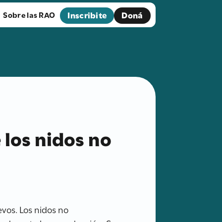
Inscribite
Doná
Sobre las RAO
 los nidos no
vos. Los nidos no