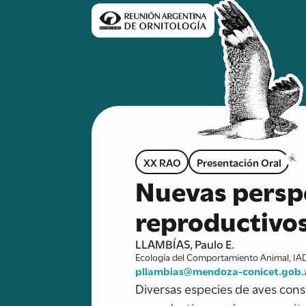
XX RAO
Presentación Oral
Nuevas perspe
reproductivos
LLAMBÍAS, Paulo E.
Ecología del Comportamiento Animal, IAD
pllambias@mendoza-conicet.gob.
Diversas especies de aves con