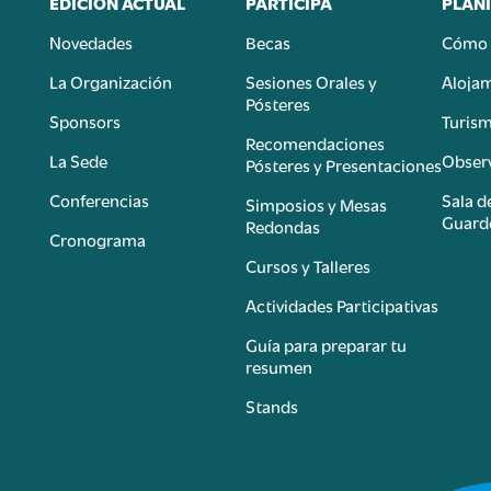
EDICIÓN ACTUAL
PARTICIPÁ
PLANI
Novedades
Becas
Cómo 
n
La Organización
Sesiones Orales y
Aloja
Pósteres
Sponsors
Turis
é
Recomendaciones
La Sede
Observ
Pósteres y Presentaciones
Conferencias
Sala d
Simposios y Mesas
Guard
Redondas
Cronograma
Cursos y Talleres
Actividades Participativas
Guía para preparar tu
resumen
Stands