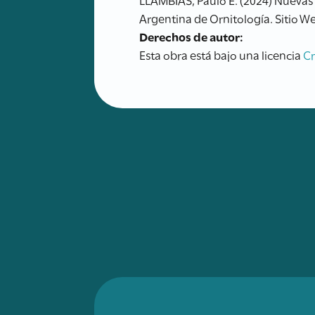
Argentina de Ornitología. Sitio We
Derechos de autor:
Esta obra está bajo una licencia
C