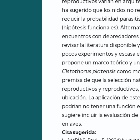
reproductivos varían en arquit
ha sugerido que los nidos no re
reducir la probabilidad parasit
(hipótesis funcionales). Alter
encuentros con depredadores o c
revisar la literatura disponible
pocos experimentos y escasa ev
propone un marco teórico y un 
Cistothorus platensis
como mode
premisa de que la selección nat
reproductivos y reproductivos, 
ubicación. La aplicación de es
podrían no tener una función es
sugiere incluir la evaluación d
en aves.
Cita sugerida:
LLAMBÍAS, Paulo E. (2024) Nuevas 