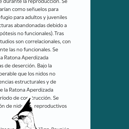
e durante la reproducción. Se
onarían como señuelos para
fugio para adultos y juveniles
ructuras abandonadas debido a
pótesis no funcionales). Tras
estudios son correlacionales, con
te las no funcionales. Se
 la Ratona Aperdizada
s de deserción. Bajo la
sperable que los nidos no
encias estructurales y de
de la Ratona Aperdizada
eríodo de construcción. Se
ción de nidos no reproductivos
 las aves. XX RAO 107 pp. Reunión