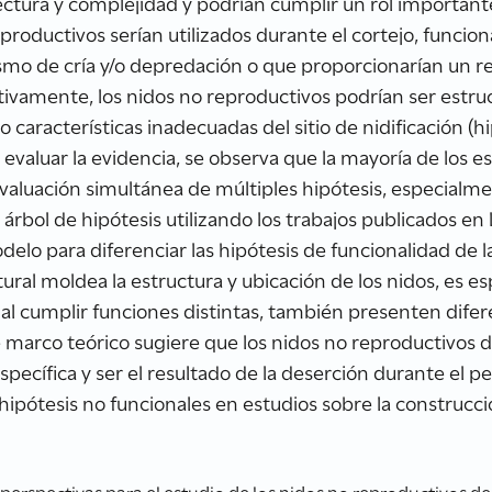
ectura y complejidad y podrían cumplir un rol important
productivos serían utilizados durante el cortejo, funci
ismo de cría y/o depredación o que proporcionarían un re
nativamente, los nidos no reproductivos podrían ser est
aracterísticas inadecuadas del sitio de nidificación (hi
 y evaluar la evidencia, se observa que la mayoría de los 
aluación simultánea de múltiples hipótesis, especialmen
árbol de hipótesis utilizando los trabajos publicados en
lo para diferenciar las hipótesis de funcionalidad de la
ural moldea la estructura y ubicación de los nidos, es e
al cumplir funciones distintas, también presenten difer
te marco teórico sugiere que los nidos no reproductivos 
pecífica y ser el resultado de la deserción durante el p
e hipótesis no funcionales en estudios sobre la construc
perspectivas para el estudio de los nidos no reproductivos de