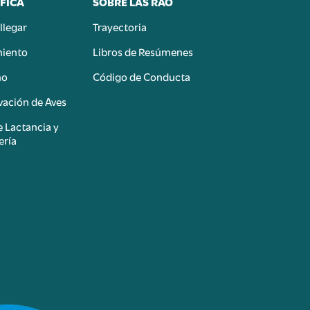
FICÁ
SOBRE LAS RAO
llegar
Trayectoria
miento
Libros de Resúmenes
mo
Código de Conducta
ación de Aves
e Lactancia y
ería