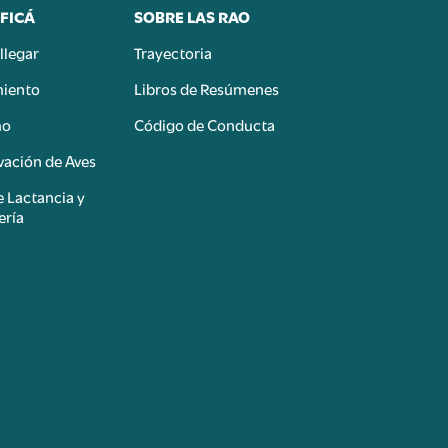
FICÁ
SOBRE LAS RAO
llegar
Trayectoria
miento
Libros de Resúmenes
mo
Código de Conducta
ación de Aves
e Lactancia y
ería