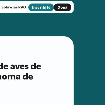
Inscribite
Doná
Sobre las RAO
de aves de
ónoma de