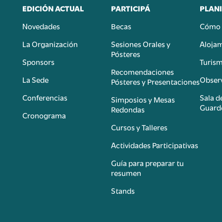
EDICIÓN ACTUAL
PARTICIPÁ
PLANI
Novedades
Becas
Cómo 
n
La Organización
Sesiones Orales y
Aloja
Pósteres
Sponsors
Turis
é
Recomendaciones
La Sede
Observ
Pósteres y Presentaciones
Conferencias
Sala d
Simposios y Mesas
Guard
Redondas
Cronograma
Cursos y Talleres
Actividades Participativas
Guía para preparar tu
resumen
Stands