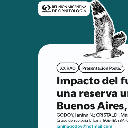
XX RAO
Presentación Póster
Impacto del f
una reserva 
Buenos Aires,
GODOY, Ianina N.; CRISTALDI, Ma
Grupo de Ecología Urbana, EGE–IEGEBA (C
ianinagodoy@hotmail.com