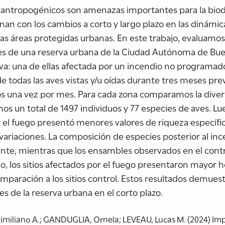
os antropogénicos son amenazas importantes para la bi
nan con los cambios a corto y largo plazo en las dinámica
as áreas protegidas urbanas. En este trabajo, evaluamos
ves de una reserva urbana de la Ciudad Autónoma de Bue
rva: una de ellas afectada por un incendio no programad
 todas las aves vistas y/u oídas durante tres meses prev
tos una vez por mes. Para cada zona comparamos la diver
mos un total de 1497 individuos y 77 especies de aves. L
r el fuego presentó menores valores de riqueza específi
variaciones. La composición de especies posterior al inc
ente, mientras que los ensambles observados en el contro
do, los sitios afectados por el fuego presentaron mayor
paración a los sitios control. Estos resultados demuest
es de la reserva urbana en el corto plazo.
imiliano A.; GANDUGLIA, Ornela; LEVEAU, Lucas M. (2024) Imp