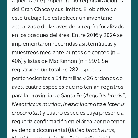
del Gran Chaco y sus límites. El objetivo de
este trabajo fue establecer un inventario
actualizado de las aves de la región focalizado
en los bosques del área. Entre 2016 y 2024 se
implementaron recorridas asistemáticas y
muestreos mediante puntos de conteo (n =
406) y listas de MacKinnon (n = 997). Se
registraron un total de 282 especies
pertenecientes a 54 familias y 26 órdenes de
aves, cuatro especies que no tenían registros
para la provincia de Santa Fe (
Aegolius harrisii
,
Nesotriccus murina
,
Inezia inornata
e
Icterus
croconotus
) y cuatro especies cuya presencia
requería confirmación en el área por no tener
evidencia documental (
Buteo brachyurus
,
Nyctidromus albicollis
,
Falco rufigularis
) o