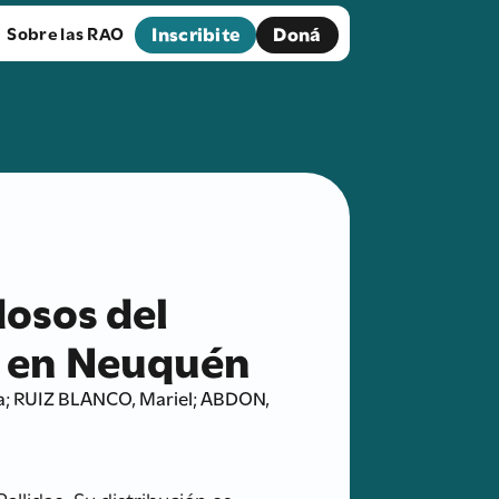
Inscribite
Doná
Sobre las RAO
dosos del
) en Neuquén
na; RUIZ BLANCO, Mariel; ABDON,