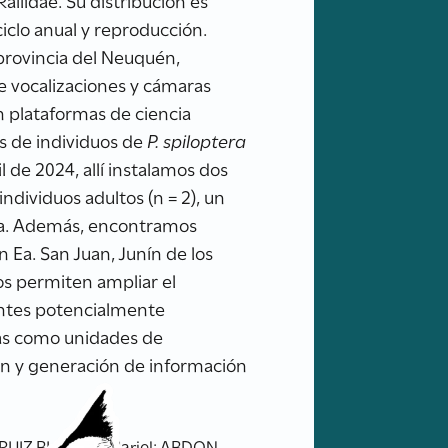
Rallidae. Su distribución es
iclo anual y reproducción.
 provincia del Neuquén,
de vocalizaciones y cámaras
n plataformas de ciencia
es de individuos de
P. spiloptera
de 2024, allí instalamos dos
dividuos adultos (n = 2), un
ncia. Además, encontramos
n Ea. San Juan, Junín de los
dos permiten ampliar el
ientes potencialmente
nas como unidades de
ón y generación de información
; RUIZ BLANCO, Mariel; ABDON,