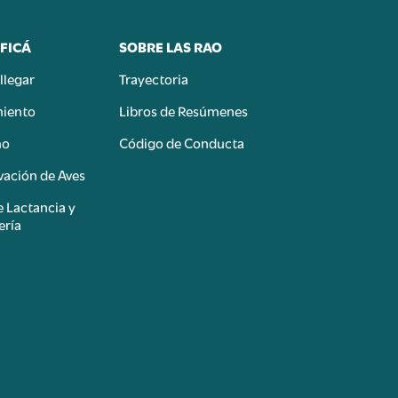
FICÁ
SOBRE LAS RAO
llegar
Trayectoria
miento
Libros de Resúmenes
mo
Código de Conducta
ación de Aves
e Lactancia y
ería