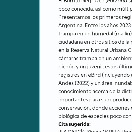
El Burrito Negruzco (
Porzana s
poco conocida, así como múltip
Presentamos los primeros regis
Argentina. Entre los años 2023 
trampa en un humedal (mallín) 
ciudadana en otros sitios de la
en la Reserva Natural Urbana C
cámaras trampa en un ambiente 
pichón y un juvenil, estos últ
registros en eBird (incluyendo u
Andes (2022) y un área inundabl
conocimiento acerca de la dist
importantes para su reproducci
conservación, donde acciones d
biológica de especies poco con
Cita sugerida:
PLA GARCÍA, Simón; VARELA, Bruno