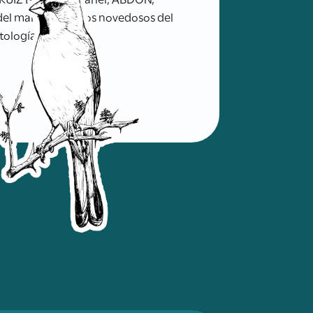
l mallín: registros novedosos del
ología. Sitio Web