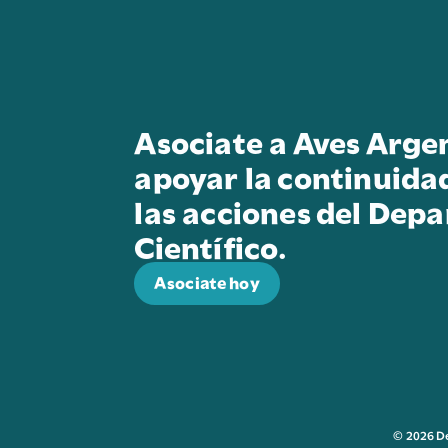
Asociate a Aves Arge
apoyar la continuida
las acciones del Dep
Científico.
Asociate hoy
© 2026 D