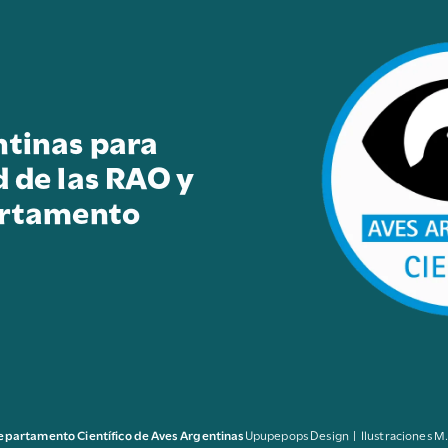
ntinas para
d de las RAO y
artamento
epartamento Científico de Aves Argentinas
Upupepops Design | Ilustraciones M.