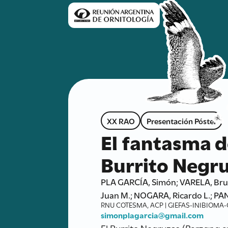
XX RAO
Presentación Póster
El fantasma d
Burrito Negru
PLA GARCÍA, Simón; VARELA, Brun
Juan M.; NOGARA, Ricardo L.; PA
RNU COTESMA, ACP | GIEFAS-INIBIOMA
simonplagarcia@gmail.com