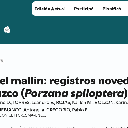
Edición Actual
Participá
Planificá
el mallín: registros nove
zco (
Porzana spiloptera
o D.; TORRES, Leandro E.; ROJAS, Kalilén M.; BOLZON, Kari
NEBIANCO, Antonella; GREGORIO, Pablo F.
-CONICET | CRUSMA-UNCo.