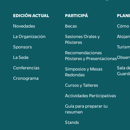
EDICIÓN ACTUAL
PARTICIPÁ
PLANI
Novedades
Becas
Cómo 
n
La Organización
Sesiones Orales y
Aloja
Pósteres
Sponsors
Turis
é
Recomendaciones
La Sede
Observ
Pósteres y Presentaciones
Conferencias
Sala d
Simposios y Mesas
Guard
Redondas
Cronograma
Cursos y Talleres
Actividades Participativas
Guía para preparar tu
resumen
Stands