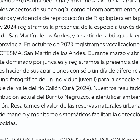
piloptera
) es una pequeña y misteriosa ave de la familia 
les aspectos de su ecología, como el comportamiento, c
tros y evidencia de reproducción de P. spiloptera en la
y 2024 registramos la presencia de la especie a través 
de San Martín de los Andes, y a partir de la búsqueda e
 provincia. En octubre de 2023 registramos vocalizacion
OTESMA, San Martín de los Andes. Durante marzo y abril 
dominado por juncales y registramos la presencia de in
imos haciendo sus apariciones con sólo un día de difere
no fotográfico de un individuo juvenil) para la especie e
e del valle del río Collón Curá (2024). Nuestros resulta
ribución actual del Burrito Negruzco, e identificar amb
ón. Resaltamos el valor de las reservas naturales urba
e manejo y monitoreo sistemáticos facilitan la detecci
ocidas.
 D.; TORRES, Leandro E.; ROJAS, Kalilén M.; BOLZON, Karina