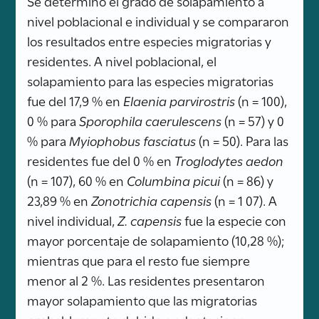
Se determinó el grado de solapamiento a
nivel poblacional e individual y se compararon
los resultados entre especies migratorias y
residentes. A nivel poblacional, el
solapamiento para las especies migratorias
fue del 17,9 % en
Elaenia parvirostris
(n = 100),
0 % para
Sporophila caerulescens
(n = 57) y 0
% para
Myiophobus fasciatus
(n = 50). Para las
residentes fue del 0 % en
Troglodytes aedon
(n = 107), 60 % en
Columbina picui
(n = 86) y
23,89 % en
Zonotrichia capensis
(n = 1 07). A
nivel individual,
Z. capensis
fue la especie con
mayor porcentaje de solapamiento (10,28 %);
mientras que para el resto fue siempre
menor al 2 %. Las residentes presentaron
mayor solapamiento que las migratorias