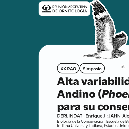
XX RAO
Simposio
Alta variabil
Andino (
Phoe
para su conse
DERLINDATI, Enrique J.; JAHN, Al
Biología de la Conservación, Escuela de Bi
Indiana University, Indiana, Estados Unido