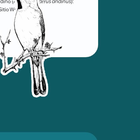
dino (
Phoenicoparrus andinus
):
Sitio Web