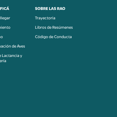
FICÁ
SOBRE LAS RAO
llegar
Trayectoria
miento
Libros de Resúmenes
mo
Código de Conducta
ación de Aves
e Lactancia y
ería