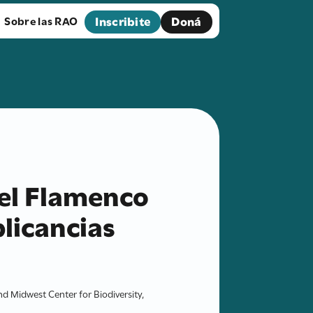
Inscribite
Doná
Sobre las RAO
del Flamenco
plicancias
nd Midwest Center for Biodiversity,