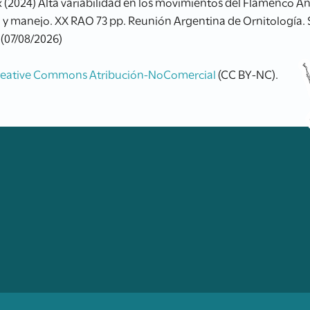
x (2024) Alta variabilidad en los movimientos del Flamenco An
 y manejo. XX RAO 73 pp. Reunión Argentina de Ornitología. 
 (07/08/2026)
reative Commons Atribución-NoComercial
(CC BY-NC).