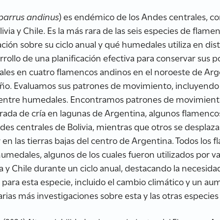
parrus andinus
) es endémico de los Andes centrales, co
livia y Chile. Es la más rara de las seis especies de flam
ción sobre su ciclo anual y qué humedales utiliza en dist
rrollo de una planificación efectiva para conservar sus 
ales en cuatro flamencos andinos en el noroeste de Arg
o. Evaluamos sus patrones de movimiento, incluyendo la
 entre humedales. Encontramos patrones de movimiento
porada de cría en lagunas de Argentina, algunos flamenco
ndes centrales de Bolivia, mientras que otros se desplazar
r en las tierras bajas del centro de Argentina. Todos los
medales, algunos de los cuales fueron utilizados por v
ivia y Chile durante un ciclo anual, destacando la necesid
para esta especie, incluido el cambio climático y un aum
sarias más investigaciones sobre esta y las otras espec