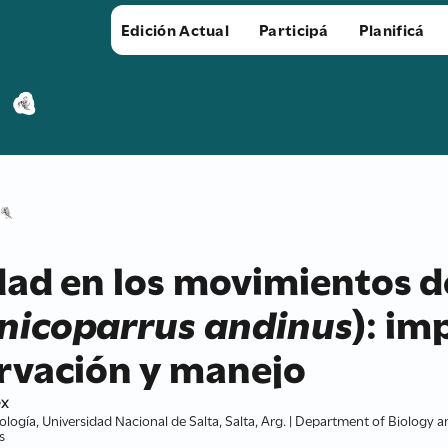
Edición Actual
Participá
Planificá
idad en los movimientos 
nicoparrus andinus
): im
rvación y manejo
ex
ología, Universidad Nacional de Salta, Salta, Arg. | Department of Biology a
s