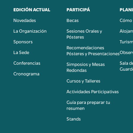
EDICIÓN ACTUAL
PARTICIPÁ
PLANI
Novedades
Becas
Cómo 
n
La Organización
Sesiones Orales y
Aloja
Pósteres
Sponsors
Turis
é
Recomendaciones
La Sede
Observ
Pósteres y Presentaciones
Conferencias
Sala d
Simposios y Mesas
Guard
Redondas
Cronograma
Cursos y Talleres
Actividades Participativas
Guía para preparar tu
resumen
Stands