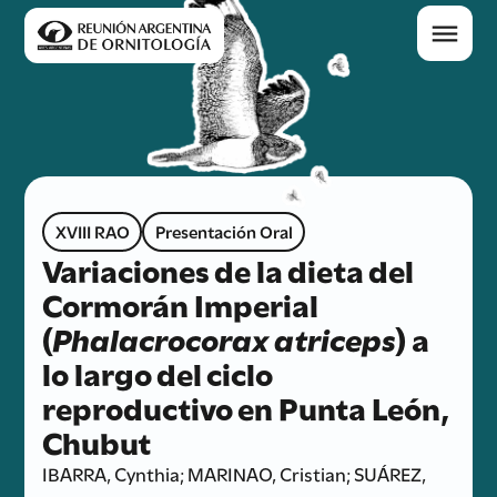
XVIII RAO
Presentación Oral
Variaciones de la dieta del
Cormorán Imperial
(
Phalacrocorax atriceps
) a
lo largo del ciclo
reproductivo en Punta León,
Chubut
IBARRA, Cynthia; MARINAO, Cristian; SUÁREZ,