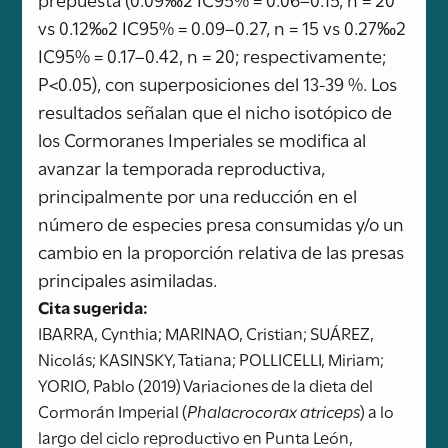
vs 0.12‰2 IC95% = 0.09–0.27, n = 15 vs 0.27‰2
IC95% = 0.17–0.42, n = 20; respectivamente;
P<0.05), con superposiciones del 13-39 %. Los
resultados señalan que el nicho isotópico de
los Cormoranes Imperiales se modifica al
avanzar la temporada reproductiva,
principalmente por una reducción en el
número de especies presa consumidas y/o un
cambio en la proporción relativa de las presas
principales asimiladas.
Cita sugerida:
IBARRA, Cynthia; MARINAO, Cristian; SUÁREZ,
Nicolás; KASINSKY, Tatiana; POLLICELLI, Miriam;
YORIO, Pablo (2019) Variaciones de la dieta del
Cormorán Imperial (
Phalacrocorax atriceps
) a lo
largo del ciclo reproductivo en Punta León,