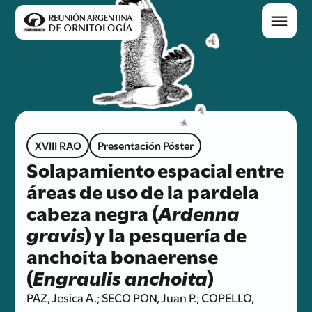
XVIII RAO
Presentación Póster
Solapamiento espacial entre
áreas de uso de la pardela
cabeza negra (
Ardenna
gravis
) y la pesquería de
anchoíta bonaerense
(
Engraulis anchoita
)
PAZ, Jesica A.; SECO PON, Juan P.; COPELLO,