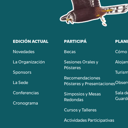
EDICIÓN ACTUAL
PARTICIPÁ
PLANI
Novedades
Becas
Cómo 
n
La Organización
Sesiones Orales y
Aloja
Pósteres
Sponsors
Turis
é
Recomendaciones
La Sede
Observ
Pósteres y Presentaciones
Conferencias
Sala d
Simposios y Mesas
Guard
Redondas
Cronograma
Cursos y Talleres
Actividades Participativas