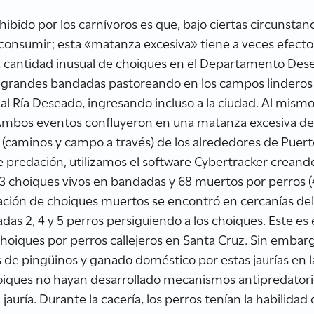
ido por los carnívoros es que, bajo ciertas circunsta
onsumir; esta «matanza excesiva» tiene a veces efecto
a cantidad inusual de choiques en el Departamento Dese
grandes bandadas pastoreando en los campos linderos 
cial Ría Deseado, ingresando incluso a la ciudad. Al mis
. Ambos eventos confluyeron en una matanza excesiva de 
 (caminos y campo a través) de los alrededores de Puerto
e predación, utilizamos el software Cybertracker creando
3 choiques vivos en bandadas y 68 muertos por perros
ción de choiques muertos se encontró en cercanías del 
as 2, 4 y 5 perros persiguiendo a los choiques. Este es e
iques por perros callejeros en Santa Cruz. Sin embargo
 de pingüinos y ganado doméstico por estas jaurías en 
oiques no hayan desarrollado mecanismos antipredatorio
uría. Durante la cacería, los perros tenían la habilidad