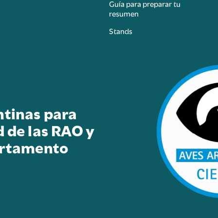
Guía para preparar tu
resumen
Stands
ntinas para
d de las RAO y
artamento