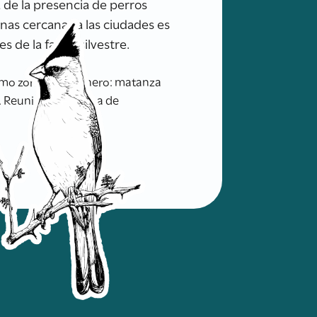
 de la presencia de perros
nas cercanas a las ciudades es
s de la fauna silvestre.
mo zorro en gallinero: matanza
p. Reunión Argentina de