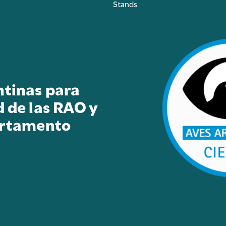
Stands
ntinas para
d de las RAO y
artamento