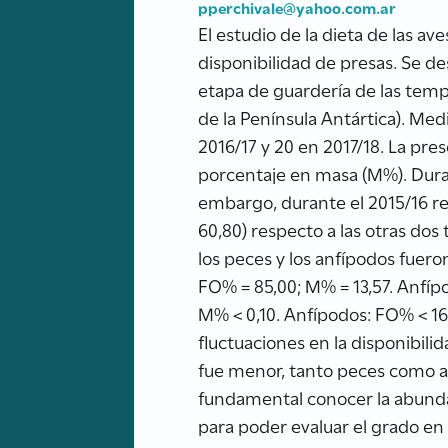
pperchivale@yahoo.com.ar
El estudio de la dieta de las a
disponibilidad de presas. Se de
etapa de guardería de las temp
de la Península Antártica). Me
2016/17 y 20 en 2017/18. La pr
porcentaje en masa (M%). Durante
embargo, durante el 2015/16 r
60,80) respecto a las otras do
los peces y los anfípodos fuer
FO% = 85,00; M% = 13,57. Anfípo
M% < 0,10. Anfípodos: FO% < 16
fluctuaciones en la disponibili
fue menor, tanto peces como a
fundamental conocer la abundanc
para poder evaluar el grado en q