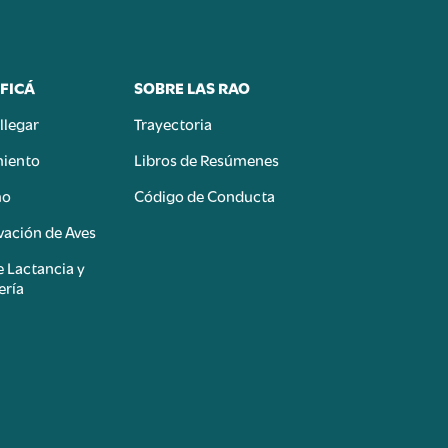
FICÁ
SOBRE LAS RAO
llegar
Trayectoria
miento
Libros de Resúmenes
mo
Código de Conducta
ación de Aves
e Lactancia y
ería