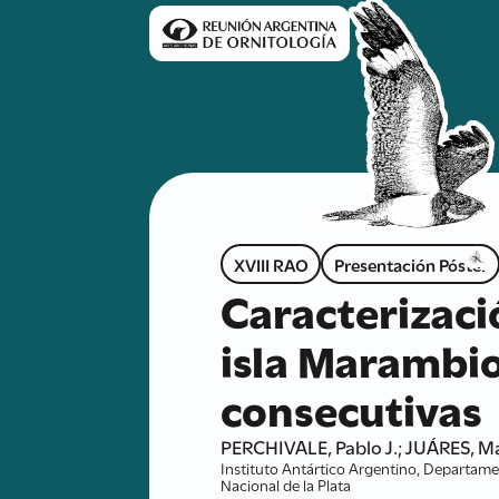
XVIII RAO
Presentación Póster
Caracterizaci
isla Marambi
consecutivas
PERCHIVALE, Pablo J.; JUÁRES, Ma
Instituto Antártico Argentino, Departame
Nacional de la Plata