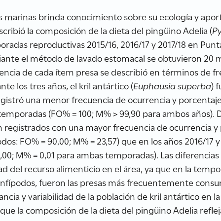
ves marinas brinda conocimiento sobre su ecología y apor
scribió la composición de la dieta del pingüino Adelia (
Py
oradas reproductivas 2015/16, 2016/17 y 2017/18 en Punt
diante el método de lavado estomacal se obtuvieron 20 m
esencia de cada ítem presa se describió en términos de f
 los tres años, el kril antártico (
Euphausia superba
) 
egistró una menor frecuencia de ocurrencia y porcentaj
s temporadas (FO% = 100; M% > 99,90 para ambos años). 
on registrados con una mayor frecuencia de ocurrencia y
dos: FO% = 90,00; M% = 23,57) que en los años 2016/17 y 
,00; M% = 0,01 para ambas temporadas). Las diferencias 
dad del recurso alimenticio en el área, ya que en la temp
nfípodos, fueron las presas más frecuentemente consu
ia y variabilidad de la población de kril antártico en la
ue la composición de la dieta del pingüino Adelia refleja 