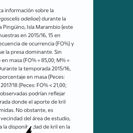
ta información sobre la
goscelis adeliae
) durante la
a Pingüino, Isla Marambio (este
uestras en 2015/16, 15 en
recuencia de ocurrencia (FO%) y
fue la presa dominante. Sin
e en masa (FO% = 85,00; M% =
Durante la temporada 2015/16,
 porcentaje en masa (Peces:
2017/18 (Peces: FO% < 21,00;
observadas podrían reflejar
orada donde el aporte de kril
midas. No obstante, es
 vecindad del área de estudio,
la disponibilidad de kril en la