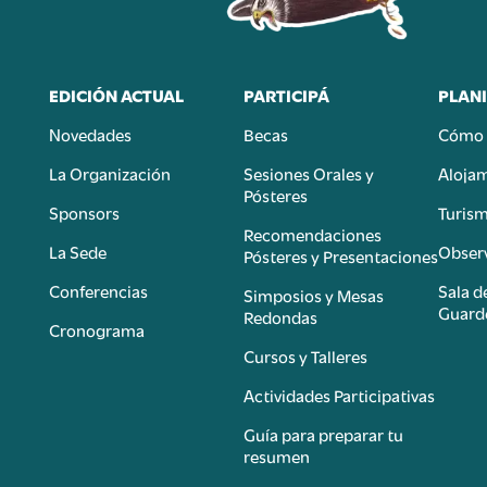
EDICIÓN ACTUAL
PARTICIPÁ
PLANI
Novedades
Becas
Cómo 
n
La Organización
Sesiones Orales y
Aloja
Pósteres
Sponsors
Turis
é
Recomendaciones
La Sede
Observ
Pósteres y Presentaciones
Conferencias
Sala d
Simposios y Mesas
Guard
Redondas
Cronograma
Cursos y Talleres
Actividades Participativas
Guía para preparar tu
resumen