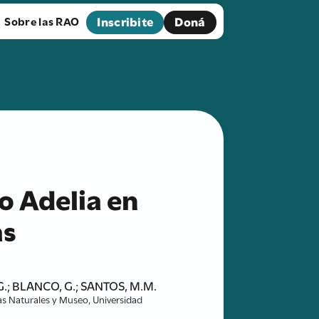
Inscribite
Doná
Sobre las RAO
o Adelia en
as
.G.; BLANCO, G.; SANTOS, M.M.
as Naturales y Museo, Universidad