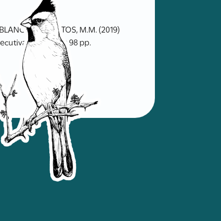
; BLANCO, G.; SANTOS, M.M. (2019)
cutivas. XVIII RAO 98 pp.