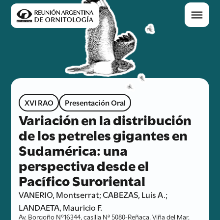
XVI RAO
Presentación Oral
Variación en la distribución
de los petreles gigantes en
Sudamérica: una
perspectiva desde el
Pacífico Suroriental
VANERIO, Montserrat; CABEZAS, Luis A.;
LANDAETA, Mauricio F.
Av. Borgoño Nº16344, casilla Nª 5080-Reñaca, Viña del Mar,