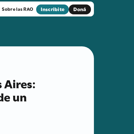
Inscribite
Doná
Sobre las RAO
 Aires:
 de un