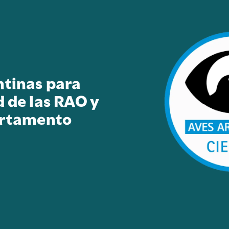
ntinas para
d de las RAO y
artamento