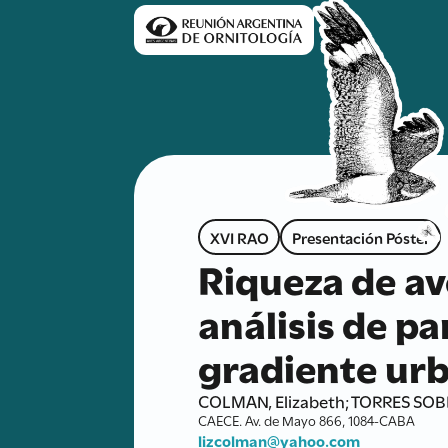
XVI RAO
Presentación Póster
Riqueza de av
análisis de p
gradiente ur
COLMAN, Elizabeth; TORRES SOBR
CAECE. Av. de Mayo 866, 1084-CABA
lizcolman@yahoo.com