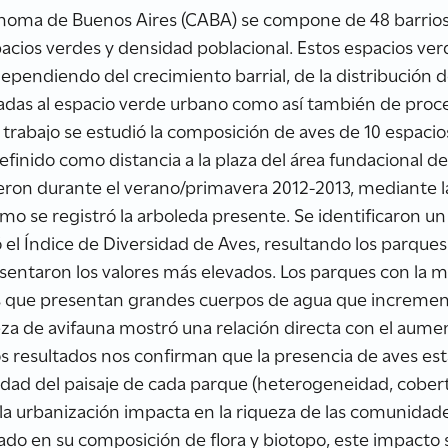
tónoma de Buenos Aires (CABA) se compone de 48 barrios
pacios verdes y densidad poblacional. Estos espacios ver
 dependiendo del crecimiento barrial, de la distribución de
radas al espacio verde urbano como así también de proc
e trabajo se estudió la composición de aves de 10 espaci
efinido como distancia a la plaza del área fundacional de
ron durante el verano/primavera 2012-2013, mediante la i
ismo se registró la arboleda presente. Se identificaron un
ó el Índice de Diversidad de Aves, resultando los parque
sentaron los valores más elevados. Los parques con la 
cos que presentan grandes cuerpos de agua que incremen
eza de avifauna mostró una relación directa con el aume
s resultados nos confirman que la presencia de aves esta
sidad del paisaje de cada parque (heterogeneidad, cobert
 la urbanización impacta en la riqueza de las comunidade
do en su composición de flora y biotopo, este impacto 