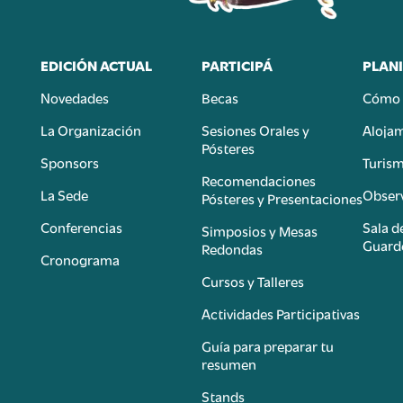
EDICIÓN ACTUAL
PARTICIPÁ
PLANI
Novedades
Becas
Cómo 
n
La Organización
Sesiones Orales y
Aloja
Pósteres
Sponsors
Turis
é
Recomendaciones
La Sede
Observ
Pósteres y Presentaciones
Conferencias
Sala d
Simposios y Mesas
Guard
Redondas
Cronograma
Cursos y Talleres
Actividades Participativas
Guía para preparar tu
resumen
Stands