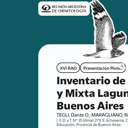
XVI RAO
Presentación Póster
Inventario de 
y Mixta Lagun
Buenos Aires
TEGLI, Dante O.; MARAGLIANO, R
I. F. D. y T. Nº 35 (Amat 279, E. Echeverría
Educación. Provincia de Buenos Aires