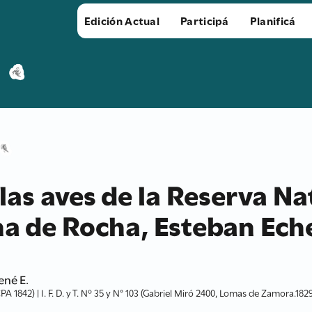
Edición Actual
Participá
Planificá
las aves de la Reserva Na
a de Rocha, Esteban Eche
ené E.
. CPA 1842) | I. F. D. y T. Nº 35 y N° 103 (Gabriel Miró 2400, Lomas de Zamora.1