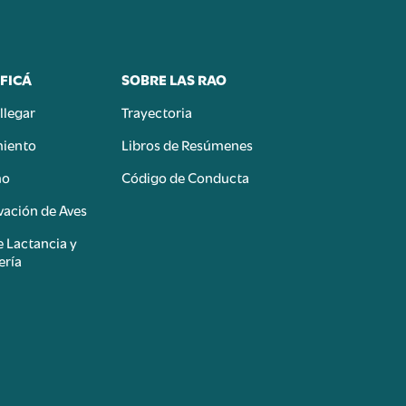
FICÁ
SOBRE LAS RAO
llegar
Trayectoria
miento
Libros de Resúmenes
mo
Código de Conducta
ación de Aves
e Lactancia y
ería