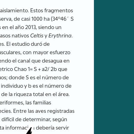
 aislamiento. Estos fragmentos
erva, de casi 1000 ha (34º46´ S
 en el año 2013, siendo un
asos nativos
Celtis
y
Erythrina
.
s. El estudio duró de
usculares, con mayor esfuerzo
iendo el canal que desagua en
metrico Chao 1= S + a2/ 2b que
uos; donde S es el número de
individuo y b es el número de
e la riqueza total en el área.
eriformes, las familias
cies. Entre las aves registradas
difícil de determinar, según
ta información debería servir