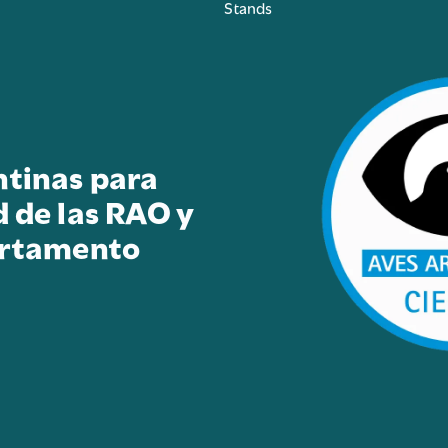
Stands
ntinas para
d de las RAO y
artamento