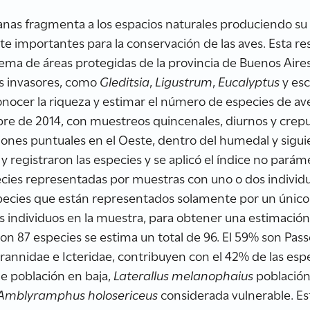
banas fragmenta a los espacios naturales produciendo su
 importantes para la conservación de las aves. Esta res
tema de áreas protegidas de la provincia de Buenos Aires
s invasores, como
Gleditsia
,
Ligustrum
,
Eucalyptus
y esc
conocer la riqueza y estimar el número de especies de ave
re de 2014, con muestreos quincenales, diurnos y crep
ciones puntuales en el Oeste, dentro del humedal y sigu
 y registraron las especies y se aplicó el índice no pará
ecies representadas por muestras con uno o dos individ
pecies que están representados solamente por un único 
individuos en la muestra, para obtener una estimación d
ron 87 especies se estima un total de 96. El 59% son Pass
yrannidae e Icteridae, contribuyen con el 42% de las espe
e población en baja,
Laterallus melanophaius
población 
Amblyramphus holosericeus
considerada vulnerable. Es