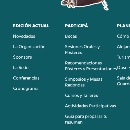
EDICIÓN ACTUAL
PARTICIPÁ
PLANI
Novedades
Becas
Cómo 
n
La Organización
Sesiones Orales y
Aloja
Pósteres
Sponsors
Turis
é
Recomendaciones
La Sede
Observ
Pósteres y Presentaciones
Conferencias
Sala d
Simposios y Mesas
Guard
Redondas
Cronograma
Cursos y Talleres
Actividades Participativas
Guía para preparar tu
resumen