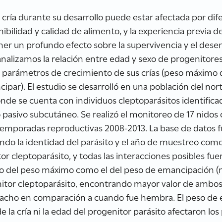
 cría durante su desarrollo puede estar afectada por dif
nibilidad y calidad de alimento, y la experiencia previa d
ner un profundo efecto sobre la supervivencia y el des
analizamos la relación entre edad y sexo de progenitores
parámetros de crecimiento de sus crías (peso máximo du
ipar). El estudio se desarrolló en una población del nor
donde se cuenta con individuos cleptoparásitos identifi
no pasivo subcutáneo. Se realizó el monitoreo de 17 nidos
temporadas reproductivas 2008-2013. La base de datos 
do la identidad del parásito y el año de muestreo como 
itor cleptoparásito, y todas las interacciones posibles 
ado del peso máximo como el del peso de emancipación (
enitor cleptoparásito, encontrando mayor valor de amb
macho en comparación a cuando fue hembra. El peso de
 de la cría ni la edad del progenitor parásito afectaron 