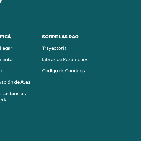
FICÁ
SOBRE LAS RAO
llegar
Trayectoria
miento
Libros de Resúmenes
mo
Código de Conducta
ación de Aves
e Lactancia y
ería