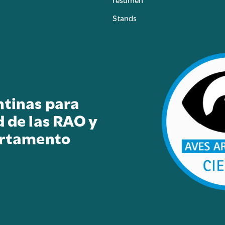
Stands
ntinas para
d de las RAO y
artamento