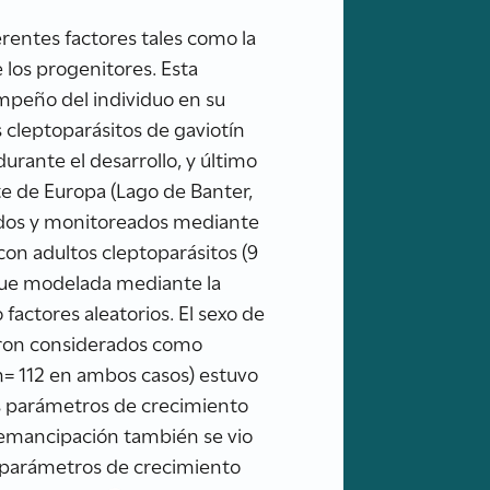
erentes factores tales como la
e los progenitores. Esta
empeño del individuo en su
 cleptoparásitos de gaviotín
rante el desarrollo, y último
te de Europa (Lago de Banter,
cados y monitoreados mediante
 con adultos cleptoparásitos (9
fue modelada mediante la
factores aleatorios. El sexo de
fueron considerados como
n= 112 en ambos casos) estuvo
os parámetros de crecimiento
 emancipación también se vio
los parámetros de crecimiento