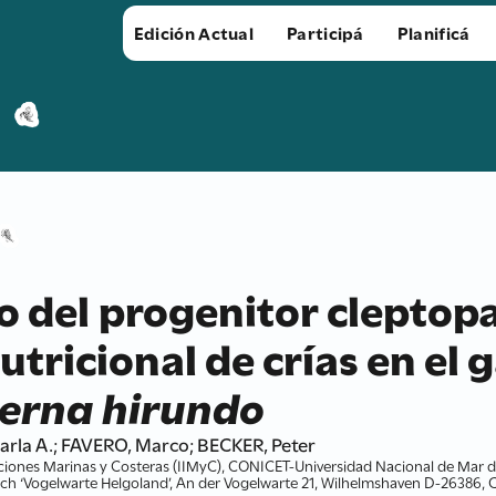
Edición Actual
Participá
Planificá
xo del progenitor cleptop
utricional de crías en el 
terna hirundo
arla A.; FAVERO, Marco; BECKER, Peter
aciones Marinas y Costeras (IIMyC), CONICET-Universidad Nacional de Mar d
earch ‘Vogelwarte Helgoland’, An der Vogelwarte 21, Wilhelmshaven D-26386,