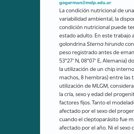
gogerman@mdp.edu.ar
La condición nutricional de una
variabilidad ambiental, la dispo
condición nutricional puede te
estado adulto. En este trabajo 
golondrina
Sterna hirundo
con 
peso registrado antes de emanc
53°27’ N, 08°07’ E, Alemania) 
la utilización de un chip inter
machos, 8 hembras) entre las 
utilización de MLGM, consideran
la cría, sexo y edad del progen
factores fijos. Tanto el model
afectado por el sexo del prog
cuando el cleptoparásito fue 
afectado por el año. Ni el sexo