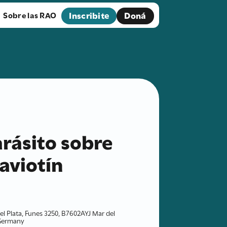
Inscribite
Doná
Sobre las RAO
arásito sobre
gaviotín
el Plata, Funes 3250, B7602AYJ Mar del
 Germany