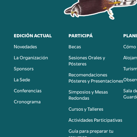
EDICIÓN ACTUAL
PARTICIPÁ
PLANI
Novedades
Becas
Cómo 
n
La Organización
Sesiones Orales y
Aloja
Pósteres
Sponsors
Turis
é
Recomendaciones
La Sede
Observ
Pósteres y Presentaciones
Conferencias
Sala d
Simposios y Mesas
Guard
Redondas
Cronograma
Cursos y Talleres
Actividades Participativas
Guía para preparar tu
resumen