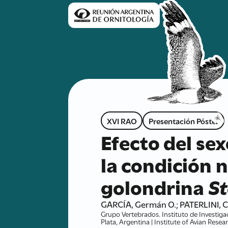
XVI RAO
Presentación Póster
Efecto del se
la condición n
golondrina
S
GARCÍA, Germán O.; PATERLINI, C
Grupo Vertebrados. Instituto de Investig
Plata, Argentina | Institute of Avian Res