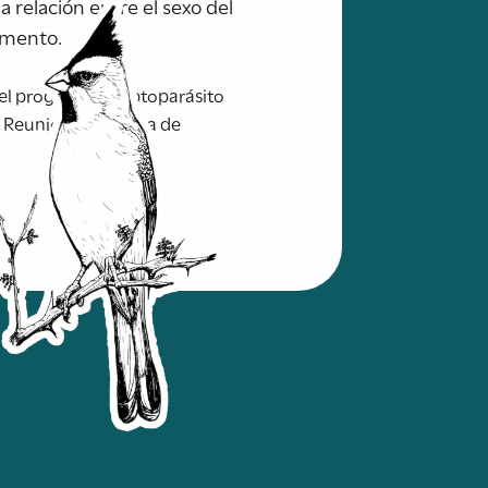
 relación entre el sexo del
limento.
el progenitor cleptoparásito
. Reunión Argentina de