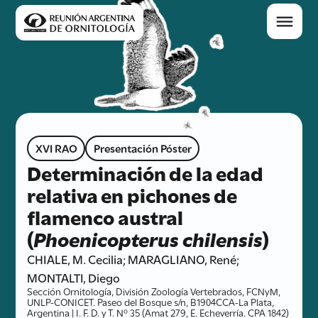
XVI RAO
Presentación Póster
Determinación de la edad
relativa en pichones de
flamenco austral
(
Phoenicopterus chilensis
)
CHIALE, M. Cecilia; MARAGLIANO, René;
MONTALTI, Diego
Sección Ornitología, División Zoología Vertebrados, FCNyM,
UNLP-CONICET. Paseo del Bosque s/n, B1904CCA-La Plata,
Argentina | I. F. D. y T. Nº 35 (Amat 279, E. Echeverría. CPA 1842)