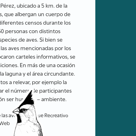
 Pérez, ubicado a 5 km. de la
s, que albergan un cuerpo de
diferentes censos durante los
50 personas con distintos
species de aves. Si bien se
 las aves mencionadas por los
caron carteles informativos, se
osiciones. En más de una ocasión
 la laguna y el área circundante.
os a relevar, por ejemplo la
ar el número de participantes
ión ser humano – ambiente.
las aves del Parque Recreativo
o Web