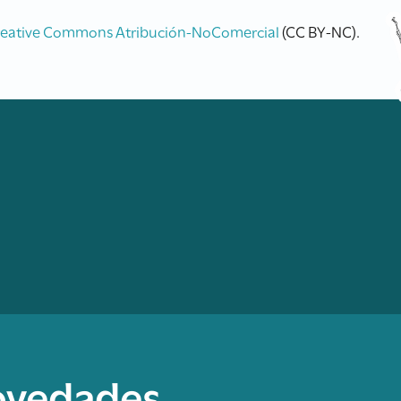
reative Commons Atribución-NoComercial
(CC BY-NC).
novedades