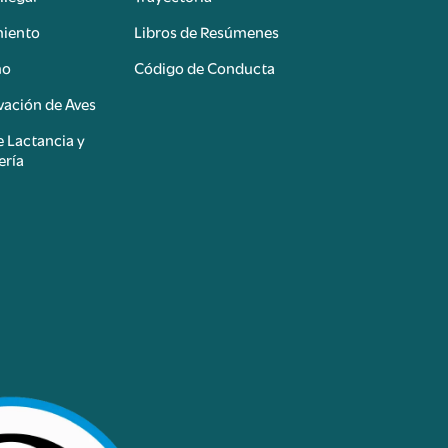
miento
Libros de Resúmenes
mo
Código de Conducta
ación de Aves
e Lactancia y
ería