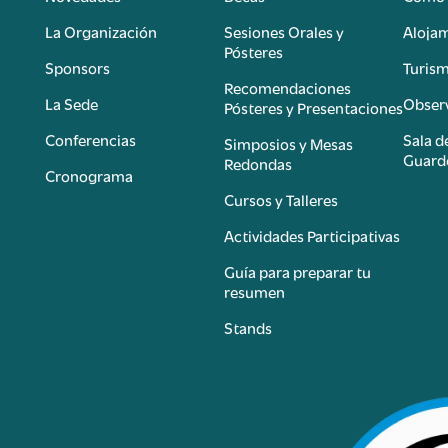
n
La Organización
Sesiones Orales y
Aloja
Pósteres
Sponsors
Turis
é
Recomendaciones
La Sede
Observ
Pósteres y Presentaciones
Conferencias
Sala d
Simposios y Mesas
Guard
Redondas
Cronograma
Cursos y Talleres
Actividades Participativas
Guía para preparar tu
resumen
Stands