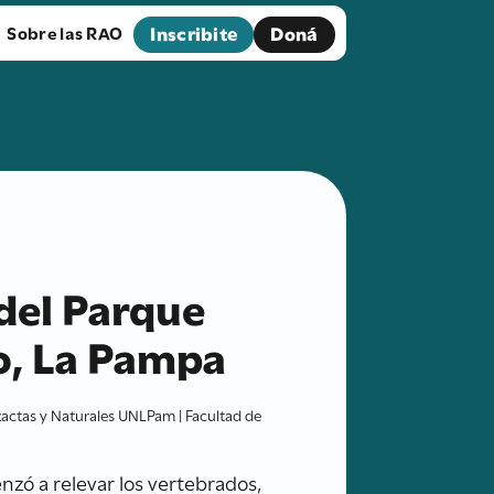
Inscribite
Doná
Sobre las RAO
del Parque
co, La Pampa
Exactas y Naturales UNLPam | Facultad de
nzó a relevar los vertebrados,