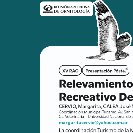
XV RAO
Presentación Póster
Relevamiento 
Recreativo De
CERVIO, Margarita; GALEA, José 
Coordinación Municipal Turismo. Av. San M
Cs. Veterinaria – Universidad Nacional de
margaritacervio@yahoo.com.ar
La coordinación Turismo de la 