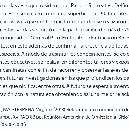
o en las aves que residen en el Parque Recreativo Delfín
pa. El mismo cuenta con una superficie de 150 hectárea
car las aves que conforman la comunidad se realizaron 
 estas salidas se contó con la participación de más de 7
comunidad de General Pico. En total se identificaron 85 e
tos, en este además de confirmar la presencia de todas
species. A modo de trasmitir los conocimientos, se colo
ntos educativos, se realizaron diferentes talleres y exp
zar caminatas con el fin de recorrer y observar las aves de
ra futuras investigaciones en las que profundicen los dat
es que nidifica, entre otras. A futuro se espera aument
ción con la naturaleza obteniendo así una mejor relac
.; MAISTERRENA, Virginia (2013) Relevamiento comunitario de 
Pampa. XV RAO 88 pp. Reunión Argentina de Ornitología. Siti
 (07/08/2026)