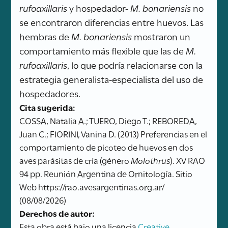
rufoaxillaris
y hospedador-
M. bonariensis
no
se encontraron diferencias entre huevos. Las
hembras de
M. bonariensis
mostraron un
comportamiento más flexible que las de
M.
rufoaxillaris
, lo que podría relacionarse con la
estrategia generalista-especialista del uso de
hospedadores.
Cita sugerida:
COSSA, Natalia A.; TUERO, Diego T.; REBOREDA,
Juan C.; FIORINI, Vanina D. (2013) Preferencias en el
comportamiento de picoteo de huevos en dos
aves parásitas de cría (género
Molothrus
). XV RAO
94 pp. Reunión Argentina de Ornitología. Sitio
Web https://rao.avesargentinas.org.ar/
(08/08/2026)
Derechos de autor:
Esta obra está bajo una licencia
Creative