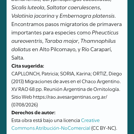
Sicalis luteola
,
Saltator caerulescens
,
Volatinia jacarina
y
Embernagra platensis
.
Encontramos pasos migratorios de primavera
importantes para especies como
Pheucticus
aureoventris
,
Taraba major
,
Thamnophilus
doliatus
en Alto Pilcomayo, y Río Caraparí,
Salta.
Cita sugerida:
CAPLLONCH, Patricia; SORIA, Karina; ORTIZ, Diego
(2013) Migraciones de aves en el Chaco Argentino.
XV RAO 68 pp. Reunión Argentina de Ornitología.
Sitio Web https://rao.avesargentinas.org.ar/
(07/08/2026)
Derechos de autor:
Esta obra está bajo una licencia
Creative
Commons Atribución-NoComercial
(CC BY-NC).