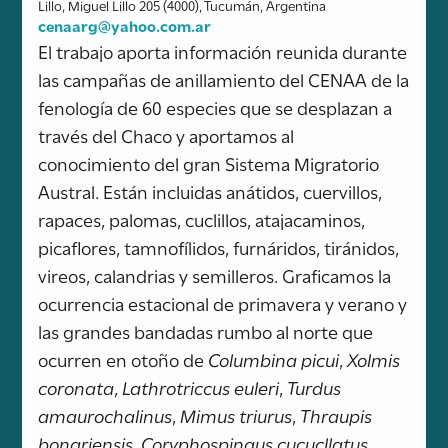
Lillo, Miguel Lillo 205 (4000), Tucumán, Argentina
cenaarg@yahoo.com.ar
El trabajo aporta información reunida durante
las campañas de anillamiento del CENAA de la
fenología de 60 especies que se desplazan a
través del Chaco y aportamos al
conocimiento del gran Sistema Migratorio
Austral. Están incluidas anátidos, cuervillos,
rapaces, palomas, cuclillos, atajacaminos,
picaflores, tamnofílidos, furnáridos, tiránidos,
vireos, calandrias y semilleros. Graficamos la
ocurrencia estacional de primavera y verano y
las grandes bandadas rumbo al norte que
ocurren en otoño de
Columbina picui
,
Xolmis
coronata
,
Lathrotriccus euleri
,
Turdus
amaurochalinus
,
Mimus triurus
,
Thraupis
bonariensis
,
Coryphospingus cucucllatus
,