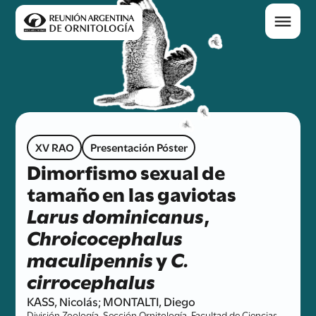
XV RAO
Presentación Póster
Dimorfismo sexual de
tamaño en las gaviotas
Larus dominicanus
,
Chroicocephalus
maculipennis
y
C.
cirrocephalus
KASS, Nicolás; MONTALTI, Diego
División Zoología, Sección Ornitología, Facultad de Ciencias