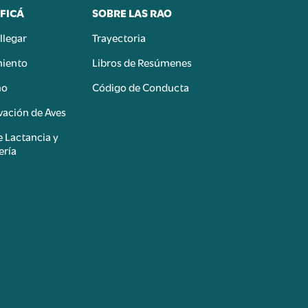
FICÁ
SOBRE LAS RAO
llegar
Trayectoria
miento
Libros de Resúmenes
mo
Código de Conducta
ación de Aves
e Lactancia y
ería