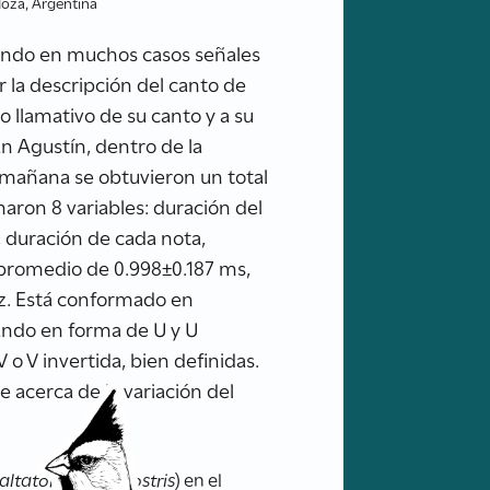
doza, Argentina
erando en muchos casos señales
r la descripción del canto de
 llamativo de su canto y a su
an Agustín, dentro de la
a mañana se obtuvieron un total
maron 8 variables: duración del
 duración de cada nota,
 promedio de 0.998±0.187 ms,
z. Está conformado en
iando en forma de U y U
 o V invertida, bien definidas.
e acerca de la variación del
altator aurantiirostris
) en el