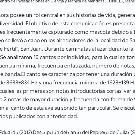
Centro de Investigaciones en Ciencia y Técnica de Mendoza, CONICET, Men
nora posee un rol central en sus historias de vida, gen
iversidad. El objetivo de esta comunicación es presenta
al es frecuentemente capturado como mascota debido a lo
eo se llevó a cabo en los alrededores de la localidad de S
e Fértil”, San Juan. Durante caminatas al azar durante l
 Se analizaron 10 cantos por individuo, para lo cual se to
uencia mínima, frecuencia enfatizada, número de notas,
de banda.El canto se caracteriza por tener una duración
de 8688±834 Hz y una frecuencia mínima de 1628±139 H
cuales las primeras son notas introductorias cortas, var
1 o 2 notas de mayor duración y frecuencia con forma de V
n al canto de esta ave su sonido tan particular. Se discut
os publicados con anterioridad.
ardo (2013) Descripción del canto del Pepitero de Collar (
S