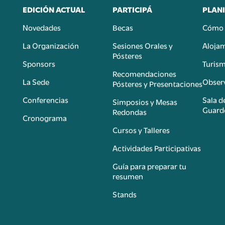
EDICIÓN ACTUAL
PARTICIPÁ
PLANI
Novedades
Becas
Cómo 
n
La Organización
Sesiones Orales y
Aloja
Pósteres
Sponsors
Turis
é
Recomendaciones
La Sede
Observ
Pósteres y Presentaciones
Conferencias
Sala d
Simposios y Mesas
Guard
Redondas
Cronograma
Cursos y Talleres
Actividades Participativas
Guía para preparar tu
resumen
Stands