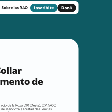
Inscribite
Doná
Sobre las RAO
ollar
tamento de
acio de la Roza 590 (Oeste), (CP: 5400)
a de Mendoza, Facultad de Ciencias