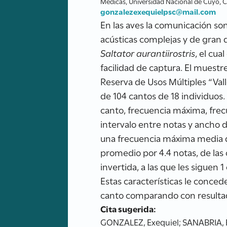
Médicas, Universidad Nacional de Cuyo, 
gonzalezexequielpsc@mail.com
En las aves la comunicación so
acústicas complejas y de gran d
Saltator aurantiirostris
, el cu
facilidad de captura. El muestr
Reserva de Usos Múltiples “Vall
de 104 cantos de 18 individuos.
canto, frecuencia máxima, frec
intervalo entre notas y ancho 
una frecuencia máxima media 
promedio por 4.4 notas, de las 
invertida, a las que les siguen 
Estas características le concede
canto comparando con resultad
Cita sugerida:
GONZALEZ, Exequiel; SANABRIA, Edu