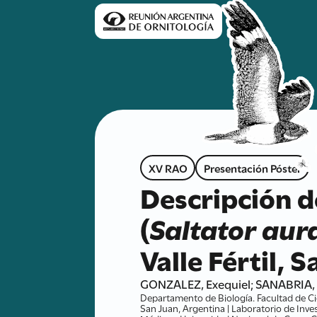
XV RAO
Presentación Póster
Descripción d
(
Saltator aura
Valle Fértil, 
GONZALEZ, Exequiel; SANABRIA,
Departamento de Biología. Facultad de Cien
San Juan, Argentina | Laboratorio de Inv