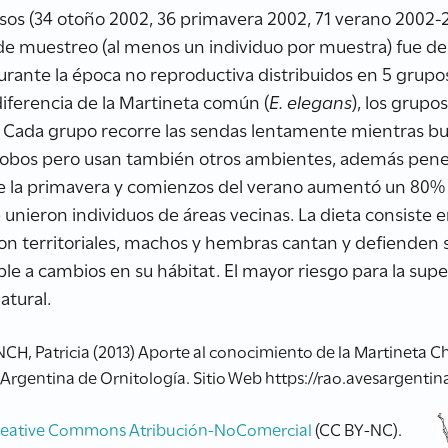
os (34 otoño 2002, 36 primavera 2002, 71 verano 2002-2
o de muestreo (al menos un individuo por muestra) fue d
rante la época no reproductiva distribuidos en 5 grupos
diferencia de la Martineta común (
E. elegans
), los grup
 Cada grupo recorre las sendas lentamente mientras bus
obos pero usan también otros ambientes, además penet
de la primavera y comienzos del verano aumentó un 80% 
 unieron individuos de áreas vecinas. La dieta consiste en
n territoriales, machos y hembras cantan y defienden su
e a cambios en su hábitat. El mayor riesgo para la super
atural.
, Patricia (2013) Aporte al conocimiento de la Martineta C
Argentina de Ornitología. Sitio Web https://rao.avesargentina
reative Commons Atribución-NoComercial
(CC BY-NC).