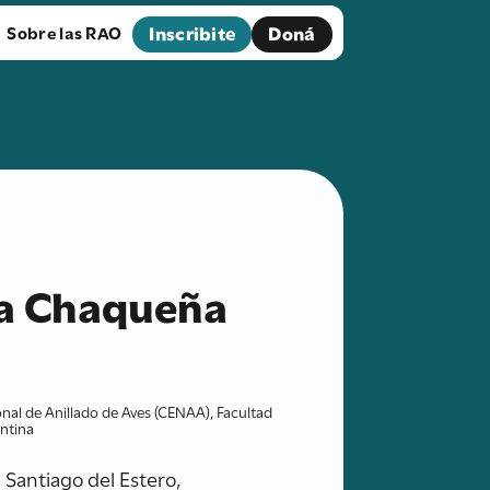
Inscribite
Doná
Sobre las RAO
ta Chaqueña
ional de Anillado de Aves (CENAA), Facultad
entina
e Santiago del Estero,