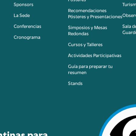
Sponsors
Turis
é
Recomendaciones
La Sede
Observ
Pósteres y Presentaciones
Conferencias
Sala d
Simposios y Mesas
Guard
Redondas
Cronograma
Cursos y Talleres
Actividades Participativas
Guía para preparar tu
resumen
Stands
ntinas para