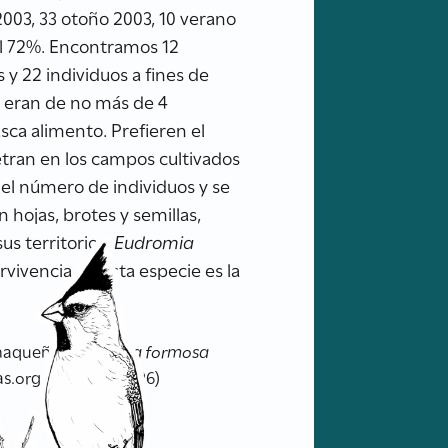
003, 33 otoño 2003, 10 verano
el 72%. Encontramos 12
 y 22 individuos a fines de
os eran de no más de 4
ca alimento. Prefieren el
ran en los campos cultivados
el número de individuos y se
 hojas, brotes y semillas,
s territorios.
Eudromia
vivencia de esta especie es la
haqueña (
Eudromia formosa
s.org.ar/ (08/08/2026)