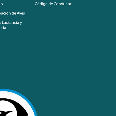
mo
Código de Conducta
ación de Aves
e Lactancia y
ería