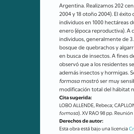
Argentina. Realizamos 202 cens
2004 y 18 otoño 2004). El éxit
individuos en 1000 hectáreas du
enero (época reproductiva). A 
individuos, generalmente de 3.
bosque de quebrachos y algarr
en busca de insectos. A fines 
observó que a los residentes se
además insectos y hormigas. So
formosa
mostró ser muy sensibl
modificación total del hábitat n
Cita sugerida:
LOBO ALLENDE, Rebeca; CAPLLONCH
formosa
). XV RAO 98 pp. Reunión 
Derechos de autor:
Esta obra está bajo una licencia
C