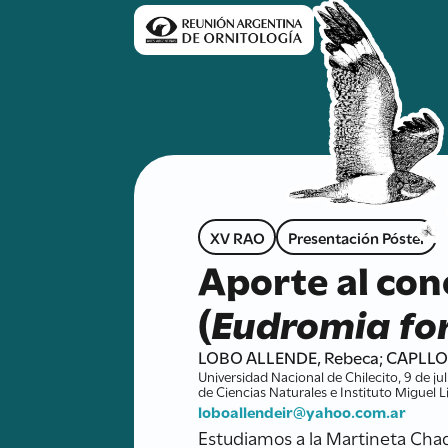
XV RAO
Presentación Póster
Aporte al co
(
Eudromia fo
LOBO ALLENDE, Rebeca; CAPLLON
Universidad Nacional de Chilecito, 9 de ju
de Ciencias Naturales e Instituto Miguel 
loboallendeir@yahoo.com.ar
Estudiamos a la Martineta Cha