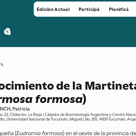
Edición Actual
Participá
Planificá
nocimiento de la Martine
rmosa formosa
)
CH, Patricia
lio 22, Chilecito, La Rioja | Cátedra de Biornitología Argentina y Centro Nac
Lillo, Universidad Nacional de Tucumán, Miguel Lillo 205, 4000 Tucumán, Arg
queña (
Eudromia formosa
) en el oeste de la provincia d