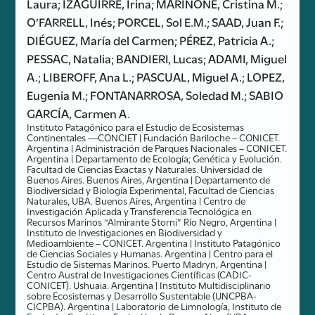
Laura; IZAGUIRRE, Irina; MARINONE, Cristina M.;
O’FARRELL, Inés; PORCEL, Sol E.M.; SAAD, Juan F.;
DIÉGUEZ, María del Carmen; PÉREZ, Patricia A.;
PESSAC, Natalia; BANDIERI, Lucas; ADAMI, Miguel
A.; LIBEROFF, Ana L.; PASCUAL, Miguel A.; LOPEZ,
Eugenia M.; FONTANARROSA, Soledad M.; SABIO
GARCÍA, Carmen A.
Instituto Patagónico para el Estudio de Ecosistemas
Continentales —CONCIET | Fundación Bariloche – CONICET.
Argentina | Administración de Parques Nacionales – CONICET.
Argentina | Departamento de Ecología; Genética y Evolución.
Facultad de Ciencias Exactas y Naturales. Universidad de
Buenos Aires. Buenos Aires, Argentina | Departamento de
Biodiversidad y Biología Experimental, Facultad de Ciencias
Naturales, UBA. Buenos Aires, Argentina | Centro de
Investigación Aplicada y Transferencia Tecnológica en
Recursos Marinos “Almirante Storni” Río Negro, Argentina |
Instituto de Investigaciones en Biodiversidad y
Medioambiente – CONICET. Argentina | Instituto Patagónico
de Ciencias Sociales y Humanas. Argentina | Centro para el
Estudio de Sistemas Marinos. Puerto Madryn, Argentina |
Centro Austral de Investigaciones Científicas (CADIC-
CONICET). Ushuaia. Argentina | Instituto Multidisciplinario
sobre Ecosistemas y Desarrollo Sustentable (UNCPBA-
CICPBA). Argentina | Laboratorio de Limnología, Instituto de