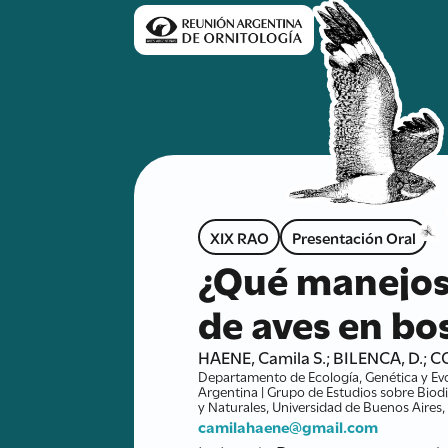
XIX RAO
Presentación Oral
¿Qué manejos
de aves en bo
HAENE, Camila S.; BILENCA, D.; 
Departamento de Ecología, Genética y Evo
Argentina | Grupo de Estudios sobre Biod
y Naturales, Universidad de Buenos Aire
camilahaene@gmail.com