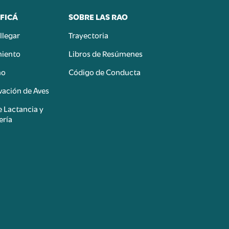
FICÁ
SOBRE LAS RAO
llegar
Trayectoria
miento
Libros de Resúmenes
mo
Código de Conducta
ación de Aves
e Lactancia y
ería