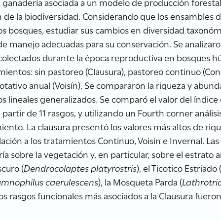
ganadería asociada a un modelo de producción forestal
n de la biodiversidad. Considerando que los ensambles 
los bosques, estudiar sus cambios en diversidad taxonómi
de manejo adecuadas para su conservación. Se analizar
colectados durante la época reproductiva en bosques h
mientos: sin pastoreo (Clausura), pastoreo continuo (Con
 rotativo anual (Voisín). Se compararon la riqueza y abun
 lineales generalizados. Se comparó el valor del índice 
partir de 11 rasgos, y utilizando un Fourth corner anális
iento. La clausura presentó los valores más altos de riqu
ación a los tratamientos Continuo, Voisín e Invernal. Las
a sobre la vegetación y, en particular, sobre el estrato 
scuro (
Dendrocolaptes platyrostris
), el Ticotico Estriado 
mnophilus caerulescens
), la Mosqueta Parda (
Lathrotric
 los rasgos funcionales más asociados a la Clausura fueron 