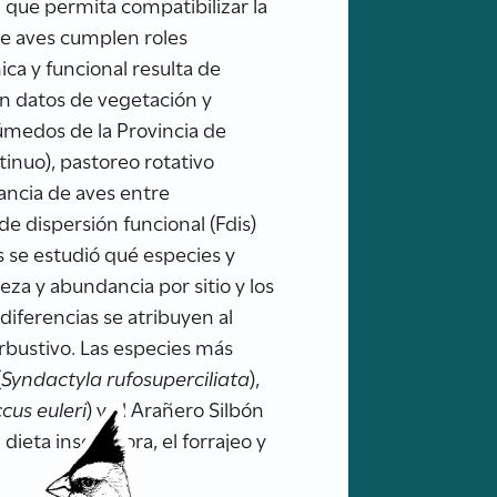
 que permita compatibilizar la
de aves cumplen roles
ca y funcional resulta de
on datos de vegetación y
úmedos de la Provincia de
tinuo), pastoreo rotativo
dancia de aves entre
de dispersión funcional (Fdis)
is se estudió qué especies y
eza y abundancia por sitio y los
 diferencias se atribuyen al
arbustivo. Las especies más
(
Syndactyla rufosuperciliata
),
cus euleri
) y el Arañero Silbón
dieta insectívora, el forrajeo y