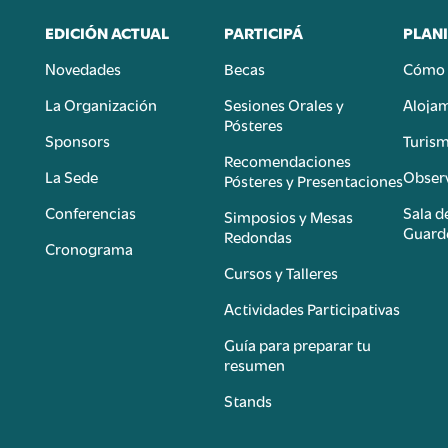
EDICIÓN ACTUAL
PARTICIPÁ
PLANI
Novedades
Becas
Cómo 
n
La Organización
Sesiones Orales y
Aloja
Pósteres
Sponsors
Turis
é
Recomendaciones
La Sede
Observ
Pósteres y Presentaciones
Conferencias
Sala d
Simposios y Mesas
Guard
Redondas
Cronograma
Cursos y Talleres
Actividades Participativas
Guía para preparar tu
resumen
Stands