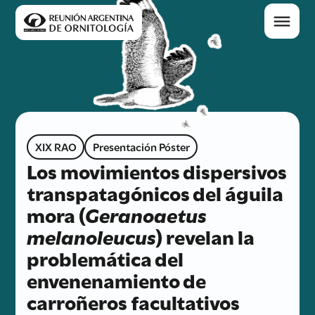
XIX RAO
Presentación Póster
Los movimientos dispersivos
transpatagónicos del águila
mora (
Geranoaetus
melanoleucus
) revelan la
problemática del
envenenamiento de
carroñeros facultativos