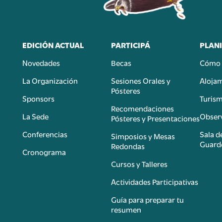
EDICIÓN ACTUAL
PARTICIPÁ
PLANI
Novedades
Becas
Cómo 
n
La Organización
Sesiones Orales y
Aloja
Pósteres
Sponsors
Turis
é
Recomendaciones
La Sede
Observ
Pósteres y Presentaciones
Conferencias
Sala d
Simposios y Mesas
Guard
Redondas
Cronograma
Cursos y Talleres
Actividades Participativas
Guía para preparar tu
resumen