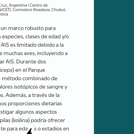
Cruz, Argentina | Centro de
CONICET). Comodoro Rivadavia, Chubut,
ntina
ce un marco robusto para
 especies, clases de edad y/o
 AIS es limitado debido a la
 de muchas aves, incluyendo a
car AIS. Durante dos
iceps
) en el Parque
s un método combinado de
alores isotópicos de sangre y
os. Además, a través de la
os proporciones dietarias
vestigar algunos aspectos
las (koilina) podría ofrecer
ente para edades o estadios en