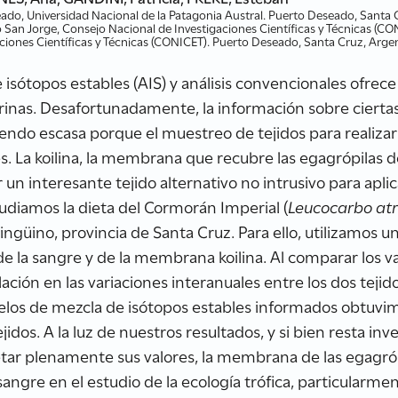
ado, Universidad Nacional de la Patagonia Austral. Puerto Deseado, Santa 
fo San Jorge, Consejo Nacional de Investigaciones Científicas y Técnicas (
aciones Científicas y Técnicas (CONICET). Puerto Deseado, Santa Cruz, Arge
r
 isótopos estables (AIS) y análisis convencionales ofre
arinas. Desafortunadamente, la información sobre ciertas
siendo escasa porque el muestreo de tejidos para realizar
es. La koilina, la membrana que recubre las egagrópilas
r un interesante tejido alternativo no intrusivo para apli
diamos la dieta del Cormorán Imperial (
Leucocarbo atr
 Pingüino, provincia de Santa Cruz. Para ello, utilizamo
 de la sangre y de la membrana koilina. Al comparar los v
ación en las variaciones interanuales entre los dos tejid
elos de mezcla de isótopos estables informados obtuvim
idos. A la luz de nuestros resultados, y si bien resta in
etar plenamente sus valores, la membrana de las egagrópi
 sangre en el estudio de la ecología trófica, particularm