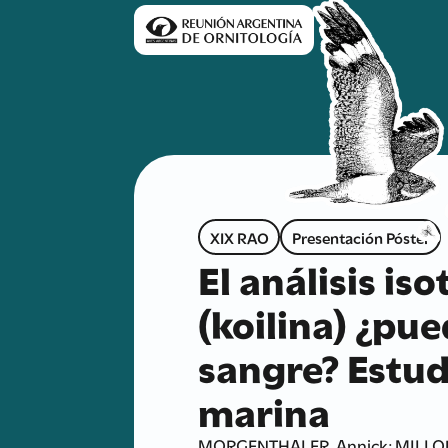
XIX RAO
Presentación Póster
El análisis i
(koilina) ¿pue
sangre? Estud
marina
MORGENTHALER, Annick; MILLONES