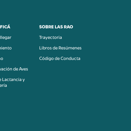
FICÁ
SOBRE LAS RAO
llegar
Trayectoria
miento
Libros de Resúmenes
mo
Código de Conducta
ación de Aves
e Lactancia y
ería