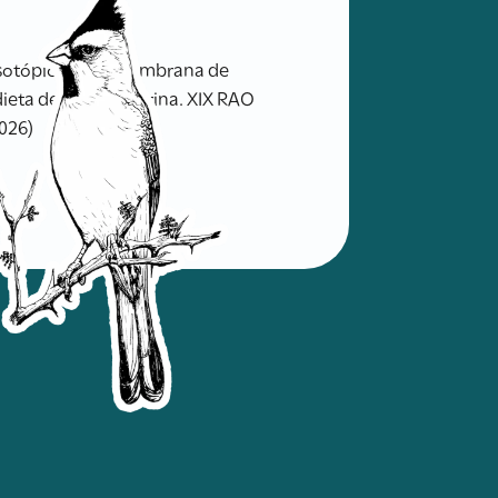
isotópico de la membrana de
 dieta de un ave marina. XIX RAO
2026)