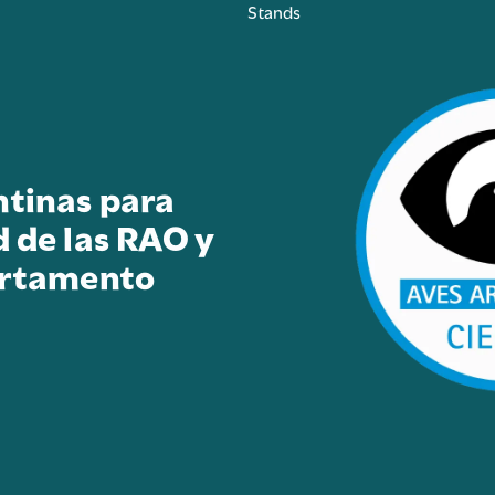
Stands
ntinas para
d de las RAO y
artamento