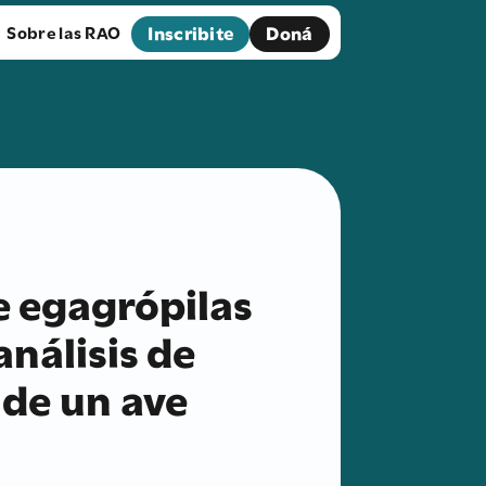
Inscribite
Doná
Sobre las RAO
e egagrópilas
análisis de
 de un ave