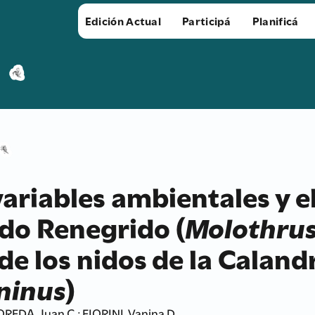
Edición Actual
Participá
Planificá
variables ambientales y e
rdo Renegrido (
Molothrus
 de los nidos de la Calan
ninus
)
OREDA, Juan C.; FIORINI, Vanina D.