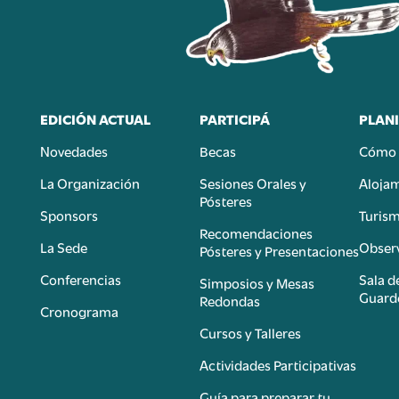
EDICIÓN ACTUAL
PARTICIPÁ
PLANI
Novedades
Becas
Cómo 
n
La Organización
Sesiones Orales y
Aloja
Pósteres
Sponsors
Turis
é
Recomendaciones
La Sede
Observ
Pósteres y Presentaciones
Conferencias
Sala d
Simposios y Mesas
Guard
Redondas
Cronograma
Cursos y Talleres
Actividades Participativas
Guía para preparar tu