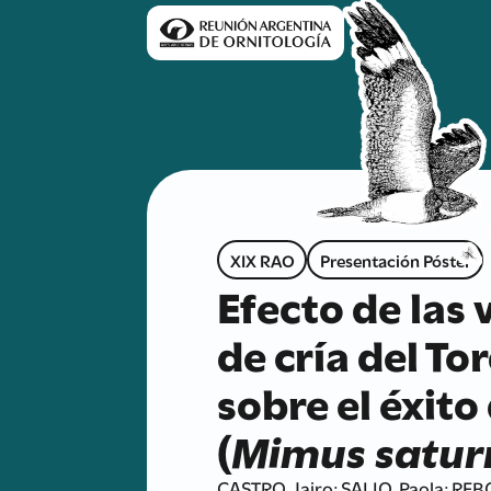
XIX RAO
Presentación Póster
Efecto de las 
de cría del To
sobre el éxito
(
Mimus satur
CASTRO, Jairo; SALIO, Paola; REB