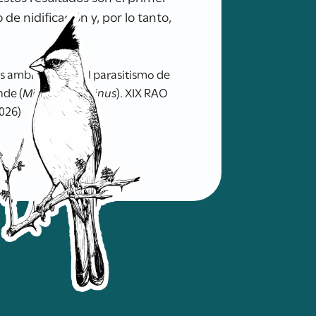
e nidificación y, por lo tanto,
es ambientales y el parasitismo de
nde (
Mimus saturninus
). XIX RAO
2026)