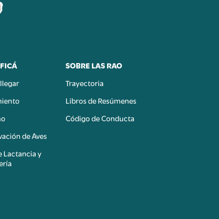
FICÁ
SOBRE LAS RAO
llegar
Trayectoria
miento
Libros de Resúmenes
mo
Código de Conducta
ación de Aves
e Lactancia y
ería