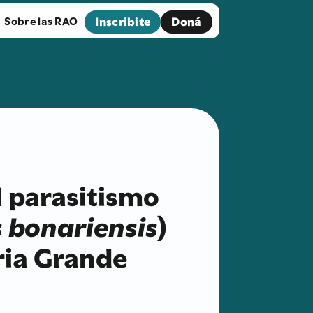
Inscribite
Doná
Sobre las RAO
l parasitismo
 bonariensis
)
dria Grande