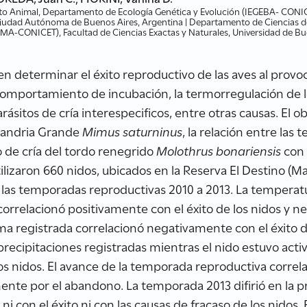
o Animal, Departamento de Ecología Genética y Evolución (IEGEBA- CONICE
 Ciudad Autónoma de Buenos Aires, Argentina | Departamento de Ciencias d
(CIMA-CONICET), Facultad de Ciencias Exactas y Naturales, Universidad de
n determinar el éxito reproductivo de las aves al provo
 comportamiento de incubación, la termorregulación de l
ásitos de cría interespecificos, entre otras causas. El ob
alandria Grande
Mimus saturninus
, la relación entre las 
o de cría del tordo renegrido
Molothrus bonariensis
con 
lizaron 660 nidos, ubicados en la Reserva El Destino (M
 las temporadas reproductivas 2010 a 2013. La tempera
 correlacionó positivamente con el éxito de los nidos y
a registrada correlacionó negativamente con el éxito d
precipitaciones registradas mientras el nido estuvo acti
los nidos. El avance de la temporada reproductiva correl
mente por el abandono. La temporada 2013 difirió en la p
i con el éxito ni con las causas de fracaso de los nidos.