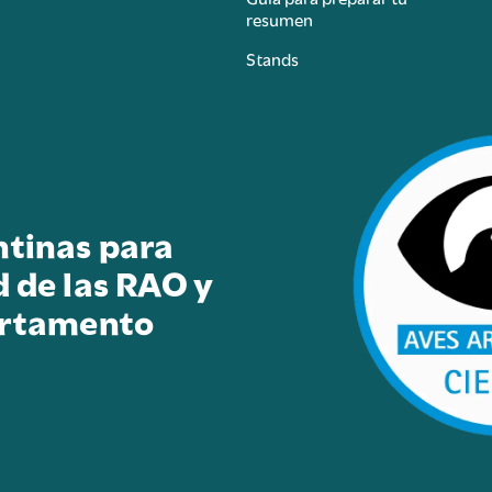
resumen
Stands
ntinas para
d de las RAO y
artamento