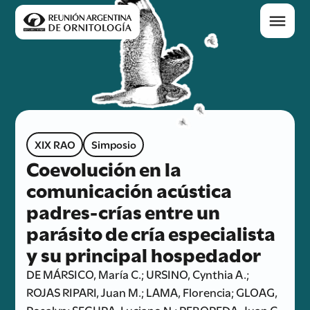
XIX RAO
Simposio
Coevolución en la
comunicación acústica
padres-crías entre un
parásito de cría especialista
y su principal hospedador
DE MÁRSICO, María C.; URSINO, Cynthia A.;
ROJAS RIPARI, Juan M.; LAMA, Florencia; GLOAG,
Rosalyn; SEGURA, Luciano N.; REBOREDA, Juan C.