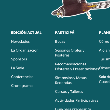
EDICIÓN ACTUAL
PARTICIPÁ
PLANI
Novedades
Becas
Cómo 
n
La Organización
Sesiones Orales y
Aloja
Pósteres
Sponsors
Turis
é
Recomendaciones
La Sede
Observ
Pósteres y Presentaciones
Conferencias
Sala d
Simposios y Mesas
Guard
Redondas
Cronograma
Cursos y Talleres
Actividades Participativas
Guía para preparar tu