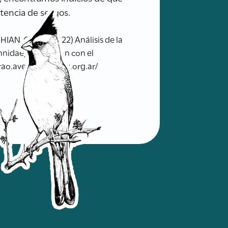
stencia de sesgos.
N, Cecilia (2022) Análisis de la
annidae) en relación con el
rao.avesargentinas.org.ar/