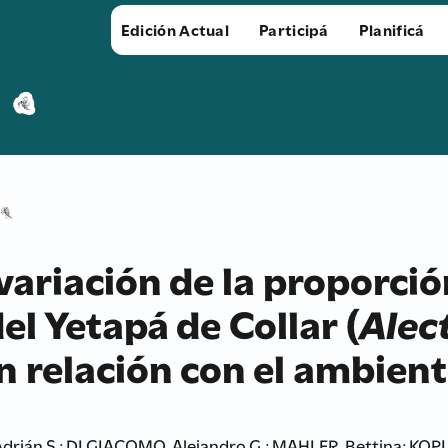
Edición Actual
Participá
Planificá
 variación de la proporci
el Yetapá de Collar (
Alec
n relación con el ambient
rián S.; DI GIACOMO, Alejandro G.; MAHLER, Bettina; KOPU