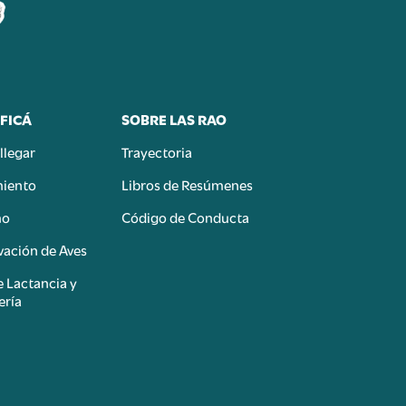
FICÁ
SOBRE LAS RAO
llegar
Trayectoria
miento
Libros de Resúmenes
mo
Código de Conducta
ación de Aves
e Lactancia y
ería