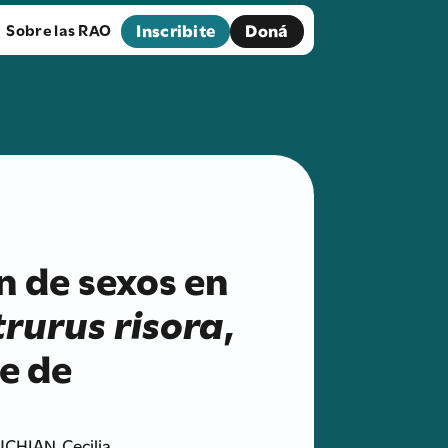
Inscribite
Doná
Sobre las RAO
ón de sexos en
trurus risora
,
e de
CHIAN, Cecilia