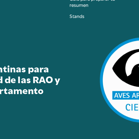
resumen
Stands
ntinas para
d de las RAO y
artamento