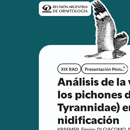
XIX RAO
Presentación Póster
Análisis de la
los pichones d
Tyrannidae) e
nidificación
KRAEMER, Simón; DI GIACOMO, Ad