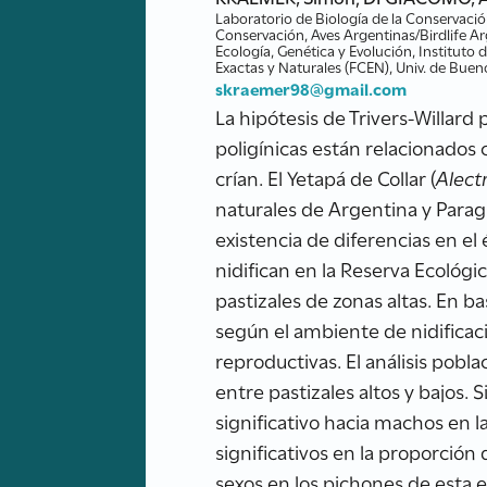
Laboratorio de Biología de la Conservació
Conservación, Aves Argentinas/Birdlife A
Ecología, Genética y Evolución, Instituto
Exactas y Naturales (FCEN), Univ. de Buen
skraemer98@gmail.com
La hipótesis de Trivers-Willard
poligínicas están relacionados 
crían. El Yetapá de Collar (
Alect
naturales de Argentina y Parag
existencia de diferencias en e
nidifican en la Reserva Ecológi
pastizales de zonas altas. En b
según el ambiente de nidifica
reproductivas. El análisis pobl
entre pastizales altos y bajos
significativo hacia machos en
significativos en la proporció
sexos en los pichones de esta 