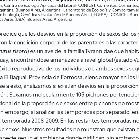
n, Centro de Ecología Aplicada del Litoral- CONICET. Corrientes, Corriente
rgentina. Buenos Aires, Argentina | Laboratorio de Ecología y Comportam
 de Ecología, Genética y Evolución de Buenos Aires (IEGEBA)– CONICET. Bueno
os Aires (UBA). Buenos Aires, Argentina
 predice que los desvíos en la proporción de sexos de lo
con la condición corporal de los parentales o las caracte
rurus risora
) es un ave de la familia Tyrannidae que habi
uay, encontrándose amenazada a nivel global (estado Vu
l éxito reproductivo de los individuos de ambos sexos se
ca El Bagual, Provincia de Formosa, siendo mayor en los 
ase a esto, analizamos si existían desvíos en la proporció
ción. Sexamos molecularmente 105 pichones pertenecie
acional de la proporción de sexos entre pichones no mostr
. Sin embargo, al analizar las temporadas por separado, 
 la temporada 2008-2009. En las restantes temporadas n
n de sexos. Nuestros resultados no muestran que existan 
especie según el ambiente donde nidifican, sin embarg