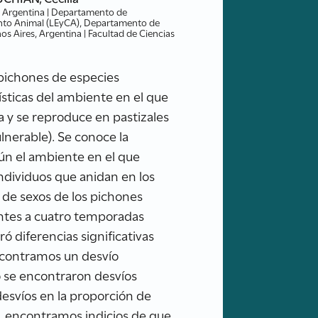
s, Argentina | Departamento de
iento Animal (LEyCA), Departamento de
s Aires, Argentina | Facultad de Ciencias
s pichones de especies
rísticas del ambiente en el que
ta y se reproduce en pastizales
lnerable). Se conoce la
gún el ambiente en el que
individuos que anidan en los
n de sexos de los pichones
ntes a cuatro temporadas
ó diferencias significativas
encontramos un desvío
o se encontraron desvíos
desvíos en la proporción de
o, encontramos indicios de que