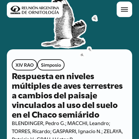
XIV RAO
Simposio
Respuesta en niveles
múltiples de aves terrestres
a cambios del paisaje
vinculados al uso del suelo
en el Chaco semiárido
BLENDINGER, Pedro G.; MACCHI, Leandro;
TORRES, Ricardo; GASPARRI, Ignacio N.; ZELAYA,
Patricia V.; GRAU, Héctor R.