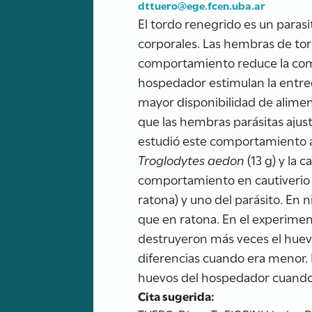
dttuero@ege.fcen.uba.ar
El tordo renegrido es un paras
corporales. Las hembras de tor
comportamiento reduce la comp
hospedador estimulan la entreg
mayor disponibilidad de alimen
que las hembras parásitas aju
estudió este comportamiento a
Troglodytes aedon
(13 g) y la 
comportamiento en cautiverio 
ratona) y uno del parásito. En
que en ratona. En el experime
destruyeron más veces el huev
diferencias cuando era menor. 
huevos del hospedador cuando 
Cita sugerida: