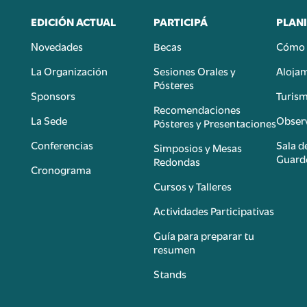
EDICIÓN ACTUAL
PARTICIPÁ
PLANI
Novedades
Becas
Cómo 
n
La Organización
Sesiones Orales y
Aloja
Pósteres
Sponsors
Turis
é
Recomendaciones
La Sede
Observ
Pósteres y Presentaciones
Conferencias
Sala d
Simposios y Mesas
Guard
Redondas
Cronograma
Cursos y Talleres
Actividades Participativas
Guía para preparar tu
resumen
Stands