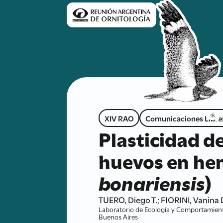
XIV RAO
Comunicaciones Libre
Plasticidad d
huevos en hem
bonariensis
)
TUERO, Diego T.; FIORINI, Vanina
Laboratorio de Ecología y Comportamiento
Buenos Aires