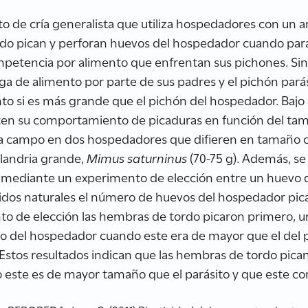
ito de cría generalista que utiliza hospedadores con un
do pican y perforan huevos del hospedador cuando paras
etencia por alimento que enfrentan sus pichones. Sin
a de alimento por parte de sus padres y el pichón parási
to si es más grande que el pichón del hospedador. Bajo 
sten su comportamiento de picaduras en función del ta
 campo en dos hospedadores que difieren en tamaño co
calandria grande,
Mimus saturninus
(70-75 g). Además, se 
mediante un experimento de elección entre un huevo d
 nidos naturales el número de huevos del hospedador pic
nto de elección las hembras de tordo picaron primero, 
o del hospedador cuando este era de mayor que el del p
Estos resultados indican que las hembras de tordo pica
este es de mayor tamaño que el parásito y que este co