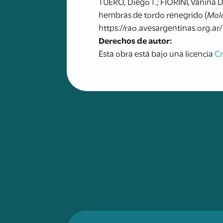
TUERO, Diego T.; FIORINI, Vanina 
hembras de tordo renegrido (
Mol
https://rao.avesargentinas.org.ar/
Derechos de autor:
Esta obra está bajo una licencia
C