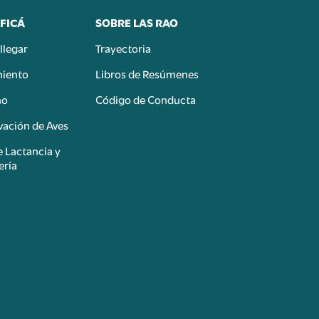
FICÁ
SOBRE LAS RAO
llegar
Trayectoria
miento
Libros de Resúmenes
mo
Código de Conducta
ación de Aves
e Lactancia y
ería