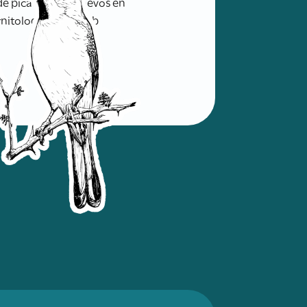
 de picadura de huevos en
nitología. Sitio Web