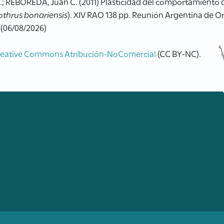
D.; REBOREDA, Juan C. (2011) Plasticidad del comportamiento
othrus bonariensis
). XIV RAO 138 pp. Reunión Argentina de Or
 (06/08/2026)
reative Commons Atribución-NoComercial
(CC BY-NC).