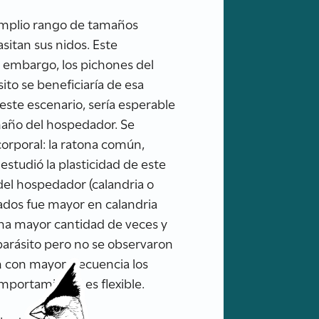
 amplio rango de tamaños
itan sus nidos. Este
 embargo, los pichones del
to se beneficiaría de esa
este escenario, sería esperable
maño del hospedador. Se
rporal: la ratona común,
estudió la plasticidad de este
el hospedador (calandria o
ados fue mayor en calandria
una mayor cantidad de veces y
arásito pero no se observaron
n con mayor frecuencia los
mportamiento es flexible.