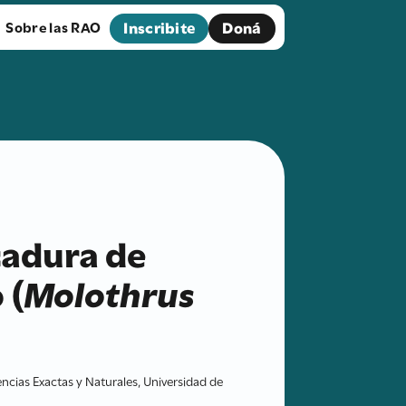
Inscribite
Doná
Sobre las RAO
cadura de
 (
Molothrus
cias Exactas y Naturales, Universidad de