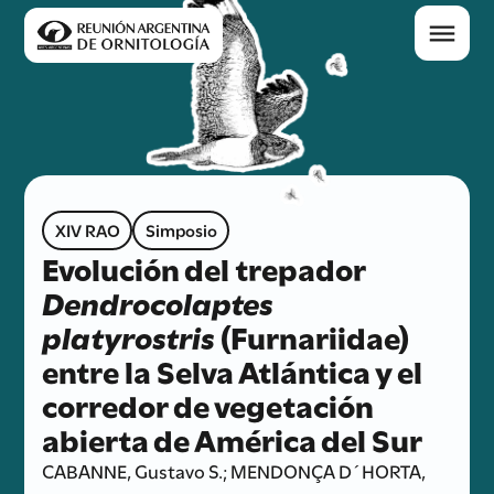
XIV RAO
Simposio
Evolución del trepador
Dendrocolaptes
platyrostris
(Furnariidae)
entre la Selva Atlántica y el
corredor de vegetación
abierta de América del Sur
CABANNE, Gustavo S.; MENDONÇA D´HORTA,