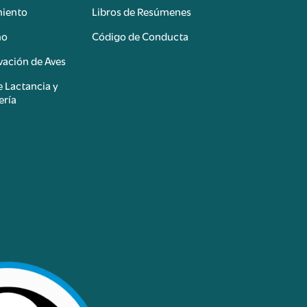
miento
Libros de Resúmenes
mo
Código de Conducta
ación de Aves
e Lactancia y
ería