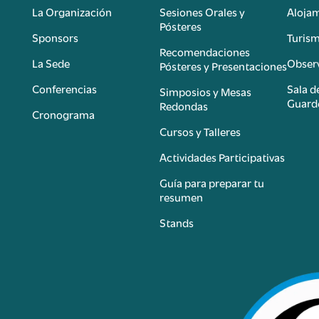
La Organización
Sesiones Orales y
Aloja
Pósteres
Sponsors
Turis
é
Recomendaciones
La Sede
Observ
Pósteres y Presentaciones
Conferencias
Sala d
Simposios y Mesas
Guard
Redondas
Cronograma
Cursos y Talleres
Actividades Participativas
Guía para preparar tu
resumen
Stands