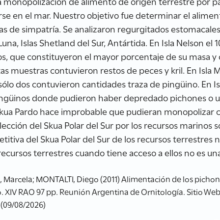
la monopolización de alimento de origen terrestre por pa
arse en el mar. Nuestro objetivo fue determinar el alimen
reas de simpatría. Se analizaron regurgitados estomacal
a Luna, Islas Shetland del Sur, Antártida. En Isla Nelson 
os, que constituyeron el mayor porcentaje de su masa 
tas muestras contuvieron restos de peces y kril. En Isla
ólo dos contuvieron cantidades traza de pingüino. En Isl
pingüinos donde pudieron haber depredado pichones o uti
Skua Pardo hace improbable que pudieran monopolizar 
ección del Skua Polar del Sur por los recursos marinos so
itiva del Skua Polar del Sur de los recursos terrestres 
recursos terrestres cuando tiene acceso a ellos no es una
, Marcela; MONTALTI, Diego (2011) Alimentación de los pichon
. XIV RAO 97 pp. Reunión Argentina de Ornitología. Sitio We
 (09/08/2026)