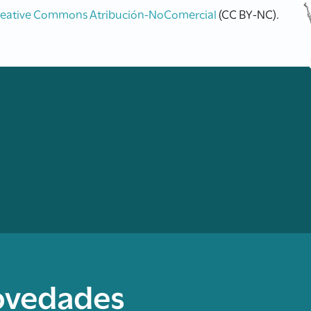
reative Commons Atribución-NoComercial
(CC BY-NC).
novedades