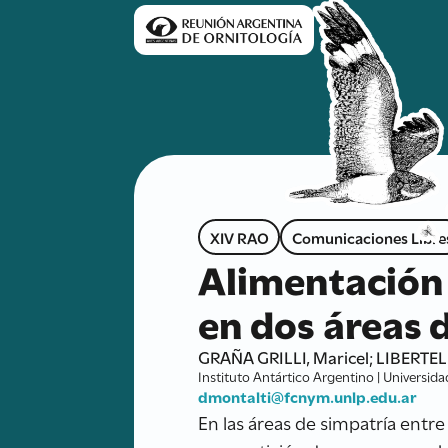
XIV RAO
Comunicaciones Libre
Alimentación 
en dos áreas 
GRAÑA GRILLI, Maricel; LIBERTEL
Instituto Antártico Argentino | Universid
dmontalti@fcnym.unlp.edu.ar
En las áreas de simpatría entre 