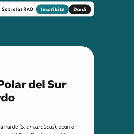
Inscribite
Doná
Sobre las RAO
Polar del Sur
rdo
ua Pardo (
S. antarcticus
), ocurre