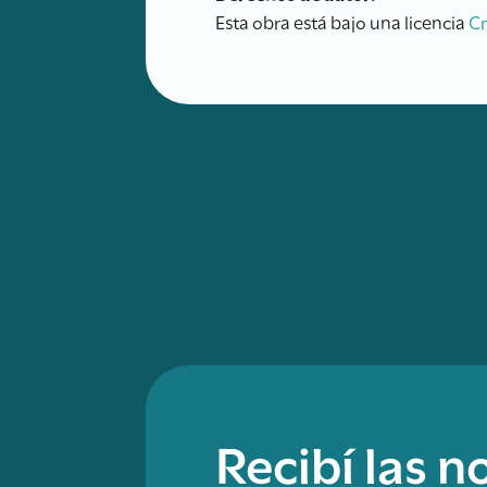
Esta obra está bajo una licencia
C
Recibí las 