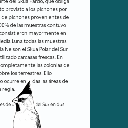
rte del Skua Pardo, que obliga
to provisto a los pichones por
es de pichones provenientes de
el 100% de las muestras contuvo
y consistieron mayormente en
 Media Luna todas las muestras
a Nelson el Skua Polar del Sur
lizado carcasas frescas. En
completamente las colonias de
bre los terrestres. Ello
no ocurre en todas las áreas de
 regla.
es de Skua Polar del Sur en dos
b