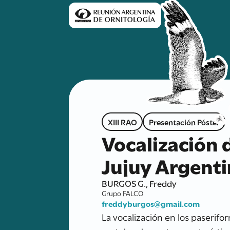
XIII RAO
Presentación Póster
Vocalización d
Jujuy Argent
BURGOS G., Freddy
Grupo FALCO
freddyburgos@gmail.com
La vocalización en los paserifo