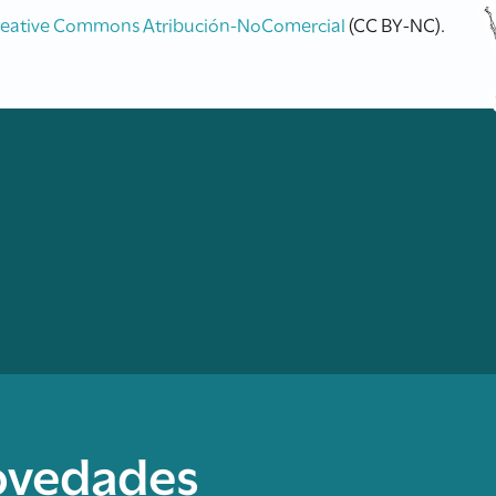
reative Commons Atribución-NoComercial
(CC BY-NC).
novedades