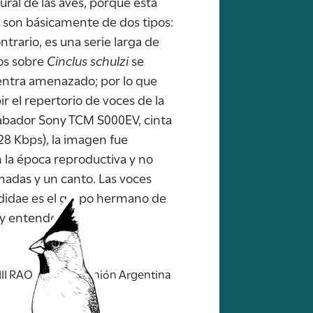
ural de las aves, porque está
 son básicamente de dos tipos:
ntrario, es una serie larga de
tos sobre
Cinclus schulzi
se
uentra amenazado; por lo que
ir el repertorio de voces de la
rabador Sony TCM S000EV, cinta
28 Kbps), la imagen fue
 la época reproductiva y no
madas y un canto. Las voces
urdidae es el grupo hermano de
s y entender su
XIII RAO 152 pp. Reunión Argentina