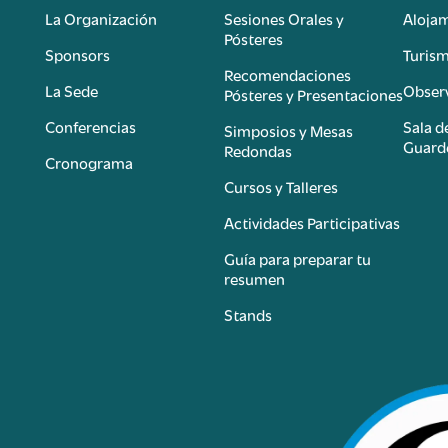
La Organización
Sesiones Orales y
Aloja
Pósteres
Sponsors
Turis
é
Recomendaciones
La Sede
Observ
Pósteres y Presentaciones
Conferencias
Sala d
Simposios y Mesas
Guard
Redondas
Cronograma
Cursos y Talleres
Actividades Participativas
Guía para preparar tu
resumen
Stands