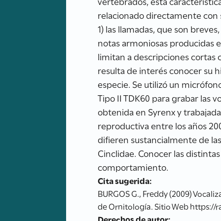
vertebrados, esta característic
relacionado directamente con s
1) las llamadas, que son breves,
notas armoniosas producidas en
limitan a descripciones cortas
resulta de interés conocer su h
especie. Se utilizó un micrófo
Tipo II TDK60 para grabar las v
obtenida en Syrenx y trabajada
reproductiva entre los años 20
difieren sustancialmente de la
Cinclidae. Conocer las distinta
comportamiento.
Cita sugerida:
BURGOS G., Freddy (2009) Vocaliza
de Ornitología. Sitio Web https://
Derechos de autor: