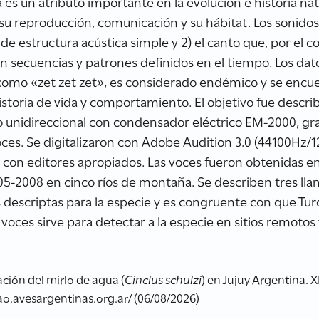
a es un atributo importante en la evolución e historia nat
u reproducción, comunicación y su hábitat. Los sonidos
 de estructura acústica simple y 2) el canto que, por el co
 secuencias y patrones definidos en el tiempo. Los da
 como «zet zet zet», es considerado endémico y se enc
istoria de vida y comportamiento. El objetivo fue describ
no unidireccional con condensador eléctrico EM-2000, g
oces. Se digitalizaron con Adobe Audition 3.0 (44100Hz/1
 con editores apropiados. Las voces fueron obtenidas en
05-2008 en cinco ríos de montaña. Se describen tres lla
s descriptas para la especie y es congruente con que T
s voces sirve para detectar a la especie en sitios remoto
ción del mirlo de agua (
Cinclus schulzi
) en Jujuy Argentina. 
rao.avesargentinas.org.ar/ (06/08/2026)