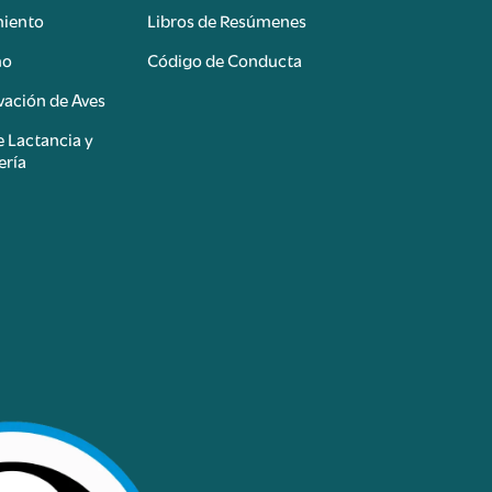
miento
Libros de Resúmenes
mo
Código de Conducta
ación de Aves
e Lactancia y
ería