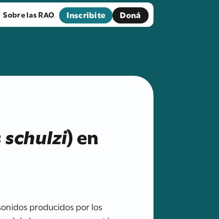
Inscribite
Doná
Sobre las RAO
 schulzi
) en
 sonidos producidos por los