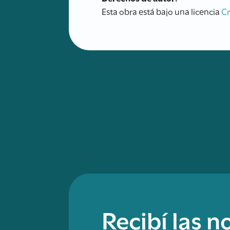
Esta obra está bajo una licencia
C
Recibí las 