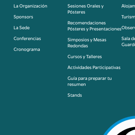
La Organización
Sesiones Orales y
Aloja
Pósteres
Sponsors
Turis
é
Recomendaciones
La Sede
Observ
Pósteres y Presentaciones
Conferencias
Sala d
Simposios y Mesas
Guard
Redondas
Cronograma
Cursos y Talleres
Actividades Participativas
Guía para preparar tu
resumen
Stands