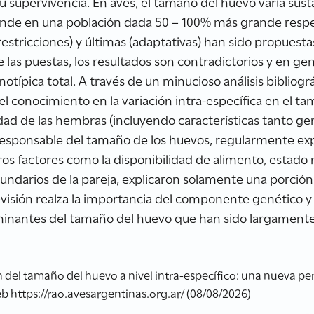
u supervivencia. En aves, el tamaño del huevo varía sus
ande en una población dada 50 – 100% más grande resp
estricciones) y últimas (adaptativas) han sido propuestas
las puestas, los resultados son contradictorios y en gen
notípica total. A través de un minucioso análisis bibliográ
el conocimiento en la variación intra-específica en el t
dad de las hembras (incluyendo características tanto g
responsable del tamaño de los huevos, regularmente exp
tros factores como la disponibilidad de alimento, estado 
cundarios de la pareja, explicaron solamente una porción
revisión realza la importancia del componente genético y
minantes del tamaño del huevo que han sido largament
n del tamaño del huevo a nivel intra-específico: una nueva pe
b https://rao.avesargentinas.org.ar/ (08/08/2026)