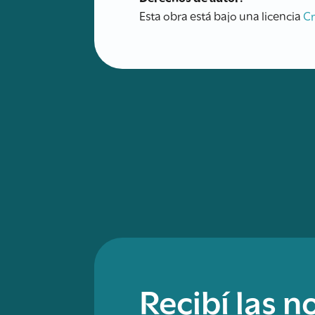
Esta obra está bajo una licencia
C
Recibí las 