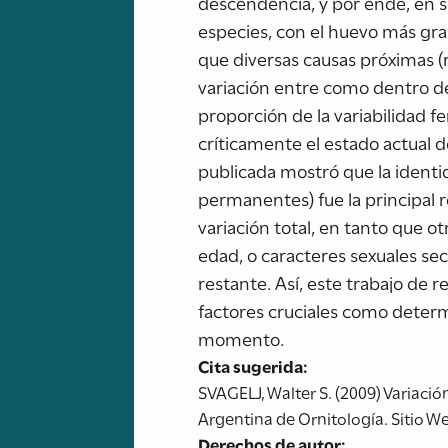
descendencia, y por ende, en s
especies, con el huevo más gr
que diversas causas próximas (r
variación entre como dentro de 
proporción de la variabilidad fe
críticamente el estado actual d
publicada mostró que la identi
permanentes) fue la principal 
variación total, en tanto que o
edad, o caracteres sexuales se
restante. Así, este trabajo de 
factores cruciales como deter
momento.
Cita sugerida:
SVAGELJ, Walter S. (2009) Variació
Argentina de Ornitología. Sitio We
Derechos de autor: