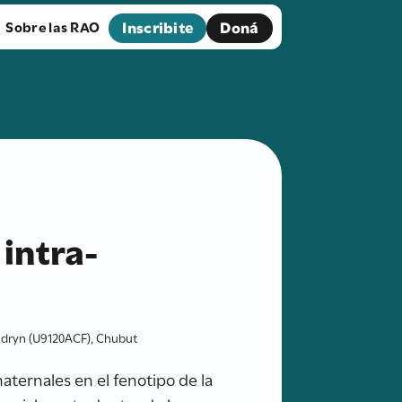
Inscribite
Doná
Sobre las RAO
 intra-
adryn (U9120ACF), Chubut
ternales en el fenotipo de la