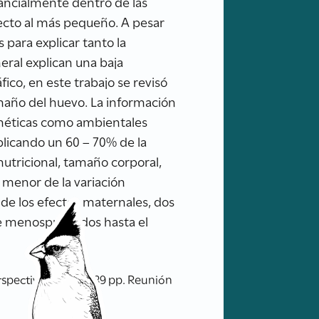
tancialmente dentro de las
ecto al más pequeño. A pesar
 para explicar tanto la
eral explican una baja
fico, en este trabajo se revisó
amaño del huevo. La información
enéticas como ambientales
licando un 60 – 70% de la
nutricional, tamaño corporal,
 menor de la variación
 de los efectos maternales, dos
e menospreciados hasta el
rspectiva. XIII RAO 39 pp. Reunión