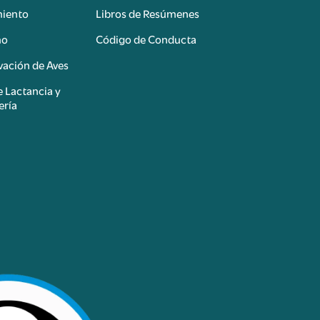
miento
Libros de Resúmenes
mo
Código de Conducta
ación de Aves
e Lactancia y
ería