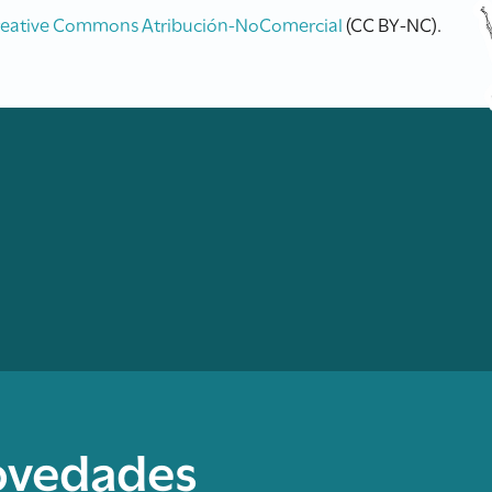
reative Commons Atribución-NoComercial
(CC BY-NC).
novedades