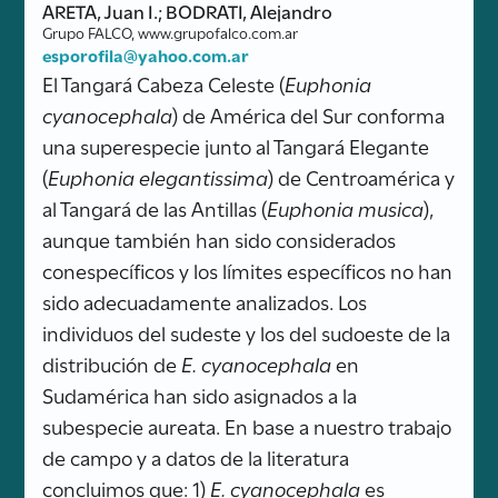
ARETA, Juan I.; BODRATI, Alejandro
Grupo FALCO, www.grupofalco.com.ar
esporofila@yahoo.com.ar
El Tangará Cabeza Celeste (
Euphonia
cyanocephala
) de América del Sur conforma
una superespecie junto al Tangará Elegante
(
Euphonia elegantissima
) de Centroamérica y
al Tangará de las Antillas (
Euphonia musica
),
aunque también han sido considerados
conespecíficos y los límites específicos no han
sido adecuadamente analizados. Los
individuos del sudeste y los del sudoeste de la
distribución de
E. cyanocephala
en
Sudamérica han sido asignados a la
subespecie aureata. En base a nuestro trabajo
de campo y a datos de la literatura
concluimos que: 1)
E. cyanocephala
es