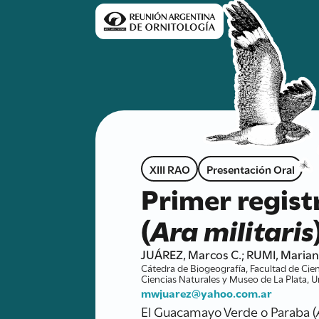
XIII RAO
Presentación Oral
Primer regist
(
Ara militaris
JUÁREZ, Marcos C.; RUMI, Marian
Cátedra de Biogeografía, Facultad de Cien
Ciencias Naturales y Museo de La Plata, U
mwjuarez@yahoo.com.ar
El Guacamayo Verde o Paraba (