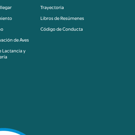
llegar
Trayectoria
miento
Libros de Resúmenes
mo
Código de Conducta
ación de Aves
e Lactancia y
ería