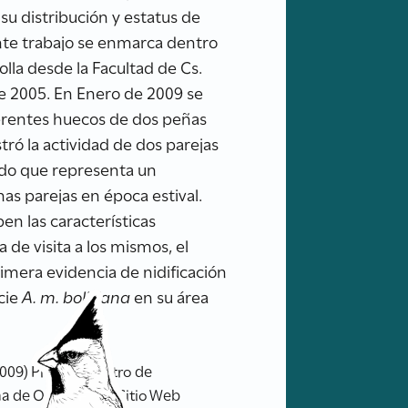
u distribución y estatus de
nte trabajo se enmarca dentro
lla desde la Facultad de Cs.
de 2005. En Enero de 2009 se
ferentes huecos de dos peñas
tró la actividad de dos parejas
ndo que representa un
as parejas en época estival.
en las características
 de visita a los mismos, el
rimera evidencia de nidificación
cie
A. m. boliviana
en su área
009) Primer registro de
na de Ornitología. Sitio Web