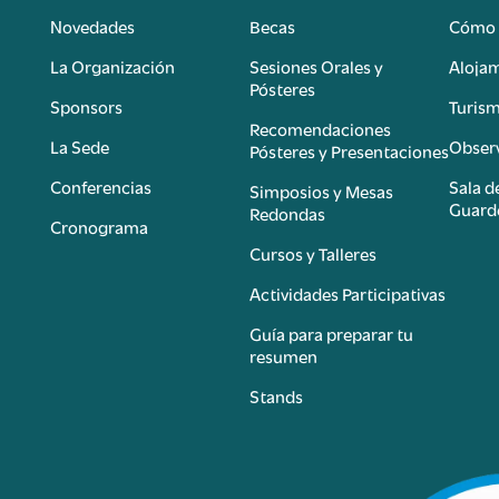
Novedades
Becas
Cómo 
n
La Organización
Sesiones Orales y
Aloja
Pósteres
Sponsors
Turis
é
Recomendaciones
La Sede
Observ
Pósteres y Presentaciones
Conferencias
Sala d
Simposios y Mesas
Guard
Redondas
Cronograma
Cursos y Talleres
Actividades Participativas
Guía para preparar tu
resumen
Stands