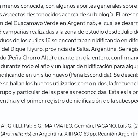
a menos conocida, con algunos aportes generales sobre s
 aspectos desconocidos acerca de su biología. El prese
n del Guacamayo Verde en Argentina», el cual se desarro
 campañas realizadas a la zona de estudio desde Julio 
iduos de los cuáles 16 se encontraban nidificando en di
del Dique Itiyuro, provincia de Salta, Argentina. Se regis
ido (Peña Chorro Alto) durante un día entero, confirma
urante todo el año y un lugar de nidificación para algun
idificando en un sitio nuevo (Peña Escondida). Se describ
se hallan los huecos utilizados como nidos, la frecuencia
o y particular de las parejas reconocidas. Esta es la p
tina y el primer registro de nidificación de la subespe
 A.; GRILLI, Pablo G.; MARMATEO, Germán; PAGANO, Luis G. (2
(
Ara militaris
) en Argentina. XIII RAO 63 pp. Reunión Argenti