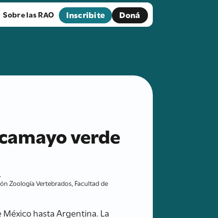
Inscribite
Doná
Sobre las RAO
uacamayo verde
.
sión Zoología Vertebrados, Facultad de
 México hasta Argentina. La