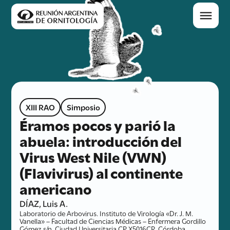
XIII RAO
Simposio
Éramos pocos y parió la
abuela: introducción del
Virus West Nile (VWN)
(Flavivirus) al continente
americano
DÍAZ, Luis A.
Laboratorio de Arbovirus. Instituto de Virología «Dr. J. M.
Vanella» – Facultad de Ciencias Médicas – Enfermera Gordillo
Gómez s/n. Ciudad Universitaria CP X5016CR, Córdoba,