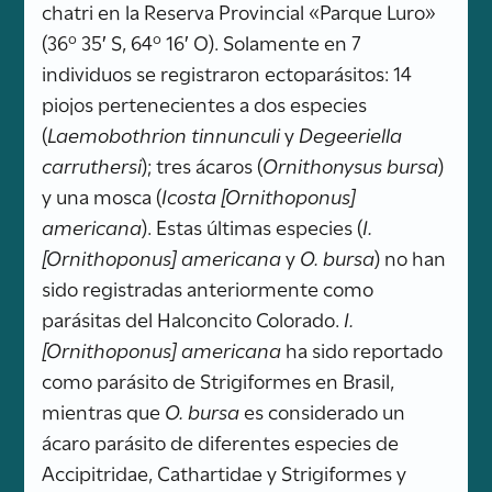
chatri en la Reserva Provincial «Parque Luro»
(36º 35′ S, 64º 16′ O). Solamente en 7
individuos se registraron ectoparásitos: 14
piojos pertenecientes a dos especies
(
Laemobothrion tinnunculi
y
Degeeriella
carruthersi
); tres ácaros (
Ornithonysus bursa
)
y una mosca (
Icosta [Ornithoponus]
americana
). Estas últimas especies (
I.
[Ornithoponus] americana
y
O. bursa
) no han
sido registradas anteriormente como
parásitas del Halconcito Colorado.
I.
[Ornithoponus] americana
ha sido reportado
como parásito de Strigiformes en Brasil,
mientras que
O. bursa
es considerado un
ácaro parásito de diferentes especies de
Accipitridae, Cathartidae y Strigiformes y