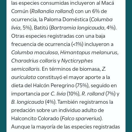
las especies consumidas incluyeron al Macá
Común (
Rollandia rolland
) con un 6% de
ocurrencia, la Paloma Doméstica (
Columba
livia
, 5%), Batitú (
Bartramia longicauda
, 4%).
Otras especies registradas con una baja
frecuencia de ocurrencia (<1%) incluyeron a
Columba maculosa
,
Himantopus melanurus
,
Charadrius collaris
y
Nycticryphes
semicollaris
. En términos de biomasa,
Z.
auriculata
constituyó el mayor aporte a la
dieta del Halcón Peregrino (75%), seguido en
importancia por
C. livia
(10%),
R. rolland
(7%) y
B. longicauda
(4%). También registramos la
predación sobre un individuo adulto de
Halconcito Colorado (
Falco sparverius
).
Aunque la mayoría de las especies registradas