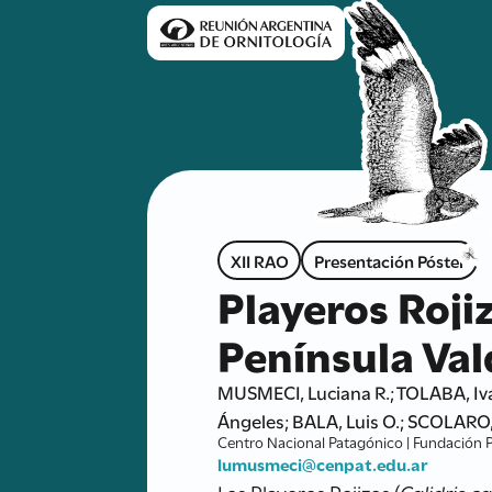
XII RAO
Presentación Póster
Playeros Roji
Península Val
MUSMECI, Luciana R.; TOLABA, Iv
Ángeles; BALA, Luis O.; SCOLARO,
Centro Nacional Patagónico | Fundación P
lumusmeci@cenpat.edu.ar