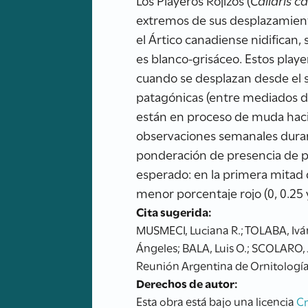
Los Playeros Rojizos (
Calidris c
extremos de sus desplazamient
el Ártico canadiense nidifican, 
es blanco-grisáceo. Estos play
cuando se desplazan desde el su
patagónicas (entre mediados de
están en proceso de muda hacia
observaciones semanales duran
ponderación de presencia de pl
esperado: en la primera mitad 
menor porcentaje rojo (0, 0.25 
Cita sugerida:
MUSMECI, Luciana R.; TOLABA, Ivá
Ángeles; BALA, Luis O.; SCOLARO, J
Reunión Argentina de Ornitología.
Derechos de autor:
Esta obra está bajo una licencia
C