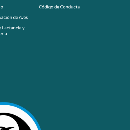
mo
Código de Conducta
ación de Aves
e Lactancia y
ería