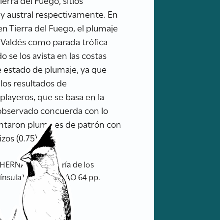
erra del Fuego, sitios
y austral respectivamente. En
 en Tierra del Fuego, el plumaje
a Valdés como parada trófica
 se los avista en las costas
e estado de plumaje, ya que
los resultados de
layeros, que se basa en la
 observado concuerda con lo
entaron plumajes de patrón con
zos (0.75).
; HERNÁNDEZ, María de los
ínsula Valdés. XII RAO 64 pp.