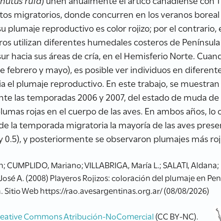
anutus rufa
) unen anualmente el ártico canadiense con Ti
os migratorios, donde concurren en los veranos boreal 
su plumaje reproductivo es color rojizo; por el contrario,
eros utilizan diferentes humedales costeros de Penínsul
r hacia sus áreas de cría, en el Hemisferio Norte. Cuando
 febrero y mayo), es posible ver individuos en diferent
 el plumaje reproductivo. En este trabajo, se muestran 
te las temporadas 2006 y 2007, del estado de muda de p
umas rojas en el cuerpo de las aves. En ambos años, lo
de la temporada migratoria la mayoría de las aves pres
y 0.5), y posteriormente se observaron plumajes más roji
n; CUMPLIDO, Mariano; VILLABRIGA, María L.; SALATI, Aldana
osé A. (2008) Playeros Rojizos: coloración del plumaje en Pen
 Sitio Web https://rao.avesargentinas.org.ar/ (08/08/2026)
reative Commons Atribución-NoComercial
(CC BY-NC).