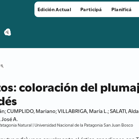
Edición Actual
Participá
Planificá
zos: coloración del pluma
dés
án; CUMPLIDO, Mariano; VILLABRIGA, María L.; SALATI, Ald
 José A.
atagonia Natural | Universidad Nacional de la Patagonia San Juan Bosco