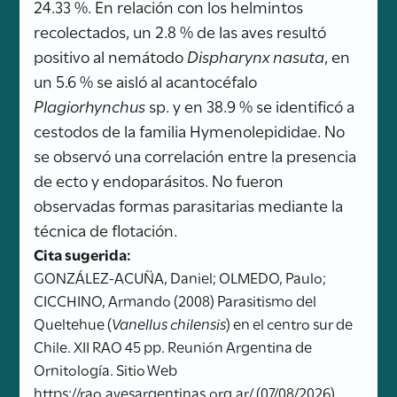
24.33 %. En relación con los helmintos
recolectados, un 2.8 % de las aves resultó
positivo al nemátodo
Dispharynx nasuta
, en
un 5.6 % se aisló al acantocéfalo
Plagiorhynchus
sp. y en 38.9 % se identificó a
cestodos de la familia Hymenolepididae. No
se observó una correlación entre la presencia
de ecto y endoparásitos. No fueron
observadas formas parasitarias mediante la
técnica de flotación.
Cita sugerida:
GONZÁLEZ-ACUÑA, Daniel; OLMEDO, Paulo;
CICCHINO, Armando (2008) Parasitismo del
Queltehue (
Vanellus chilensis
) en el centro sur de
Chile. XII RAO 45 pp. Reunión Argentina de
Ornitología. Sitio Web
https://rao.avesargentinas.org.ar/ (07/08/2026)