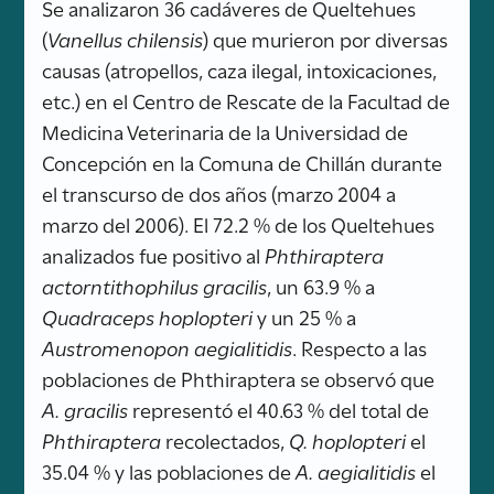
Se analizaron 36 cadáveres de Queltehues
(
Vanellus chilensis
) que murieron por diversas
causas (atropellos, caza ilegal, intoxicaciones,
etc.) en el Centro de Rescate de la Facultad de
Medicina Veterinaria de la Universidad de
Concepción en la Comuna de Chillán durante
el transcurso de dos años (marzo 2004 a
marzo del 2006). El 72.2 % de los Queltehues
analizados fue positivo al
Phthiraptera
actorntithophilus gracilis
, un 63.9 % a
Quadraceps hoplopteri
y un 25 % a
Austromenopon aegialitidis
. Respecto a las
poblaciones de Phthiraptera se observó que
A. gracilis
representó el 40.63 % del total de
Phthiraptera
recolectados,
Q. hoplopteri
el
35.04 % y las poblaciones de
A. aegialitidis
el