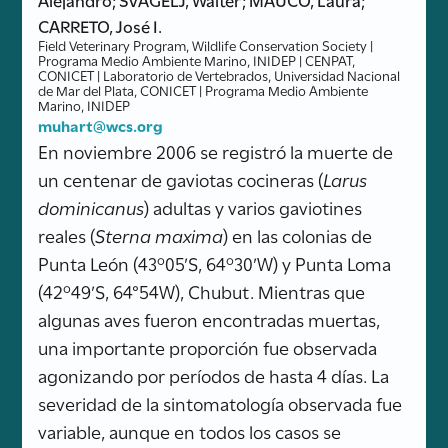
CARRETO, José I.
Field Veterinary Program, Wildlife Conservation Society |
Programa Medio Ambiente Marino, INIDEP | CENPAT,
CONICET | Laboratorio de Vertebrados, Universidad Nacional
de Mar del Plata, CONICET | Programa Medio Ambiente
Marino, INIDEP
muhart@wcs.org
En noviembre 2006 se registró la muerte de
un centenar de gaviotas cocineras (
Larus
dominicanus
) adultas y varios gaviotines
reales (
Sterna maxima
) en las colonias de
Punta León (43º05’S, 64º30’W) y Punta Loma
(42º49’S, 64°54W), Chubut. Mientras que
algunas aves fueron encontradas muertas,
una importante proporción fue observada
agonizando por períodos de hasta 4 días. La
severidad de la sintomatología observada fue
variable, aunque en todos los casos se