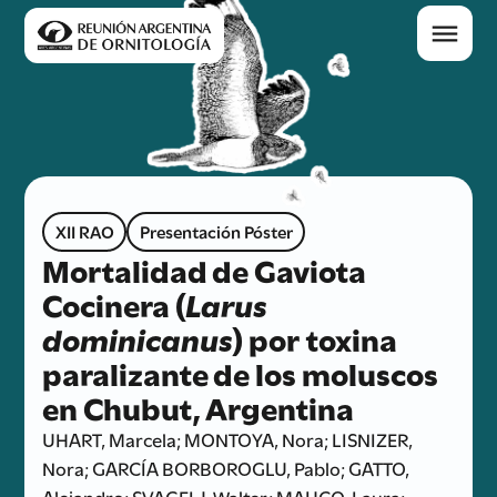
XII RAO
Presentación Póster
Mortalidad de Gaviota
Cocinera (
Larus
dominicanus
) por toxina
paralizante de los moluscos
en Chubut, Argentina
UHART, Marcela; MONTOYA, Nora; LISNIZER,
Nora; GARCÍA BORBOROGLU, Pablo; GATTO,
Alejandro; SVAGELJ, Walter; MAUCO, Laura;