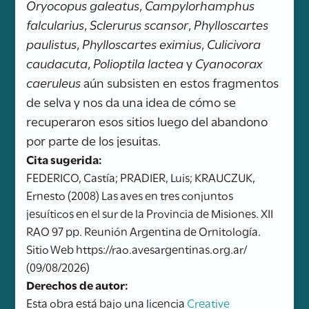
Oryocopus galeatus
,
Campylorhamphus
falcularius
,
Sclerurus scansor
,
Phylloscartes
paulistus
,
Phylloscartes eximius
,
Culicivora
caudacuta
,
Polioptila lactea
y
Cyanocorax
caeruleus
aún subsisten en estos fragmentos
de selva y nos da una idea de cómo se
recuperaron esos sitios luego del abandono
por parte de los jesuitas.
Cita sugerida:
FEDERICO, Castía; PRADIER, Luis; KRAUCZUK,
Ernesto (2008) Las aves en tres conjuntos
jesuíticos en el sur de la Provincia de Misiones. XII
RAO 97 pp. Reunión Argentina de Ornitología.
Sitio Web https://rao.avesargentinas.org.ar/
(09/08/2026)
Derechos de autor:
Esta obra está bajo una licencia
Creative